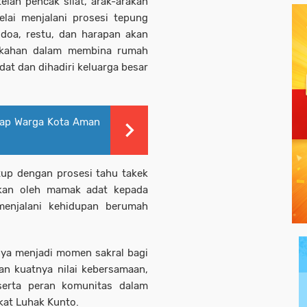
elah pencak silat, arak-arakan
lai menjalani prosesi tepung
 doa, restu, dan harapan akan
erkahan dalam membina rumah
dat dan dihadiri keluarga besar
kap Warga Kota Aman
tup dengan prosesi tahu takek
ikan oleh mamak adat kepada
menjalani kehidupan berumah
nya menjadi momen sakral bagi
an kuatnya nilai kebersamaan,
serta peran komunitas dalam
kat Luhak Kunto.