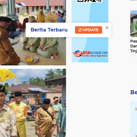
Sun
Ber
×
Berita Terbaru
UPDATE
Pas
Da
Tin
Ste
Be