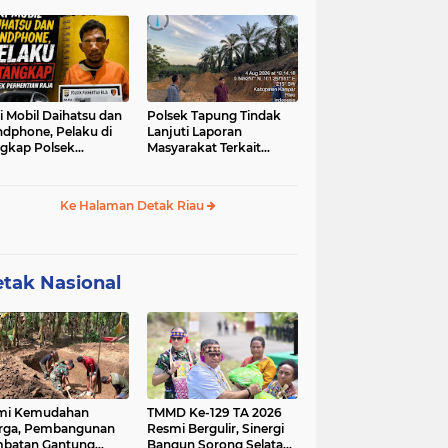
u-sabu
i Mobil Daihatsu dan
Polsek Tapung Tindak
dphone, Pelaku di
Lanjuti Laporan
gkap Polsek
Masyarakat Terkait
hentian Raja
Penambangan Ilegal di
Desa Bencah Kelubi
Ke Halaman Detak Riau
tak Nasional
mi Kemudahan
TMMD Ke-129 TA 2026
rga, Pembangunan
Resmi Bergulir, Sinergi
batan Gantung
Bangun Sorong Selatan