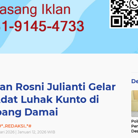
De
an Rosni Julianti Gelar
dat Luhak Kunto di
ang Damai
Pol
#*..REDAKSI..*#
Pen
Des
ari 2026 | Januari 12, 2026 WIB
Ama