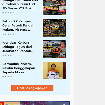
di Sekolah, Guru UPT
SD Negeri 017 Bukit
Payung Jadi Sorotan,
Disdikpora Kampar
Tegaskan Tidak
Satpol PP Kampar
Pernah Beri Izin
Gelar Patroli Tengah
Malam, Plt Kasat
Turun Langsung
Tertibkan Kawasan
Publik dan Warung
Identitas Korban
Karaoke
Diduga Terjun dari
Jembatan Rantau
Berangin Terungkap,
Tim Gabungan Terus
Sisir Sungai Kampar
Bermodus Pinjam,
Pelaku Penggelapan
Sepeda Motor
Ditangkap Polsek
Tapung
Lihat Selengkapnya