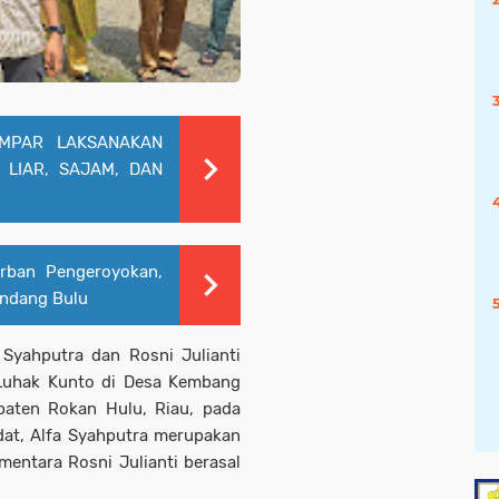
MPAR LAKSANAKAN
 LIAR, SAJAM, DAN
rban Pengeroyokan,
andang Bulu
Syahputra dan Rosni Julianti
Luhak Kunto di Desa Kembang
aten Rokan Hulu, Riau, pada
dat, Alfa Syahputra merupakan
entara Rosni Julianti berasal