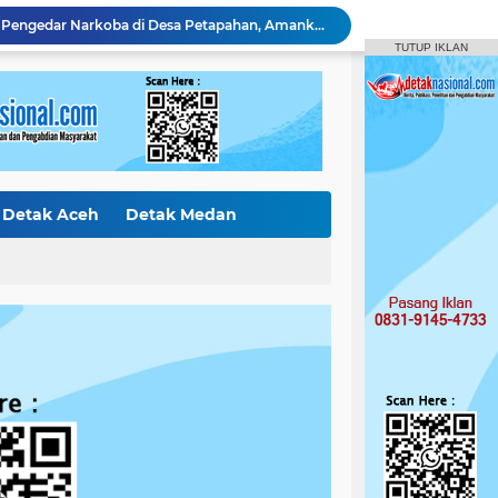
Polres Kampar Serahkan Jembatan Merah Putih Presisi Hasil Renovasi ke Warga Pulau Jambu Kuok
TUTUP IKLAN
Pelaku Pencurian di Kantor Balai Penyuluhan
Curi Mobil Daihatsu dan Handphone, Pelaku di Tangkap Polsek Perhentian Raja
Polsek Tapung Tindak Lanjuti Laporan Masyarakat Terkait Penambangan Ilegal di Desa Bencah Kelubi
Identitas Korban Diduga Terjun dari Jembatan Rantau Berangin Terungkap, Tim Gabungan Terus Sisir Sungai Kampar
Diduga Jual Buku LKS di Sekolah, Guru UPT SD Negeri 017 Bukit Payung Jadi Sorotan, Disdikpora Kampar Tegaskan Tidak Pernah Beri Izin
Bermodus Pinjam, Pelaku Penggelapan Sepeda Motor Ditangkap Polsek Tapung
Polsek XIII Koto Kampar Tangkap Pengedar Narkoba di Desa Gunung Bungsu
Detak Aceh
Detak Medan
Amankan 1,95 Gram Sabu dan 2 Butir Ekstasi, Polsek Kampar Kiri Hilir Tangkap Pengedar Usia 26 Tahun
ak Internasiona
Detak Sumbar
Polsek Tapung Tangkap Pengedar Narkoba di Desa Petapahan, Amankan 11.30 Gram sabu-sabu