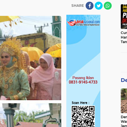
sab
SHARE
Cur
Han
Tan
Per
De
De
Wa
Jem