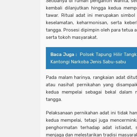
Setibanya di rumah pengantin wanita, set
kembali dilanjutkan hingga kedua mempe
tawar. Ritual adat ini merupakan simbol
keselamatan, keharmonisan, serta keb
tangga. Prosesi dipimpin oleh para tetua a
serta tokoh masyarakat.
Baca Juga :
Polsek Tapung Hilir Tang
Kantongi Narkoba Jenis Sabu-sabu
Pada malam harinya, rangkaian adat ditu
atau nasihat pernikahan yang disampa
kedua mempelai sebagai bekal dalam 
tangga.
Pelaksanaan pernikahan adat ini tidak ha
kedua mempelai, tetapi juga mencermink
penghormatan terhadap adat istiadat, 
menjaga dan melestarikan tradisi masyara