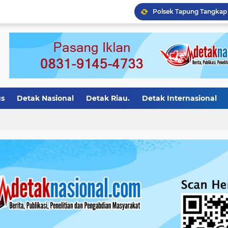
Polres Kampar Tangkap 
us
Detak Nasional
Detak Riau.
Detak Internasional
asional.
Detak Motivasi
detak riau
Detak Bali
Det
ion