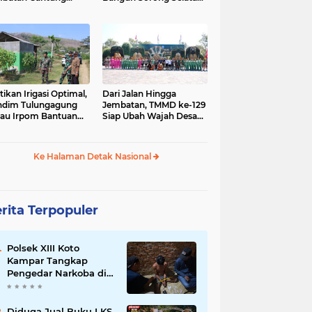
gai Afia Terus
Dimulai dari Kampung
lanjut
Sesor
tikan Irigasi Optimal,
Dari Jalan Hingga
ndim Tulungagung
Jembatan, TMMD ke-129
jau Irpom Bantuan
Siap Ubah Wajah Desa
rad di Desa Tamban
Bulu Lor di Ponorogo
Ke Halaman Detak Nasional
rita Terpopuler
Polsek XIII Koto
Kampar Tangkap
Pengedar Narkoba di
Desa Gunung Bungsu
Diduga Jual Buku LKS