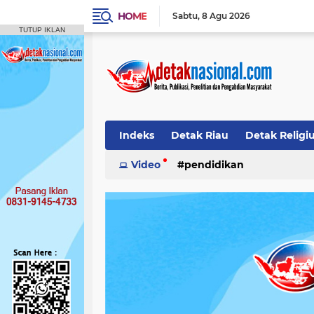
HOME
Sabtu
8 Agu 2026
TUTUP IKLAN
Indeks
Detak Riau
Detak Religi
Pendidikan
Video
pendidikan
Detak Opini
Detak N
Publikasi Ilmiah
Siak
Detak Nas