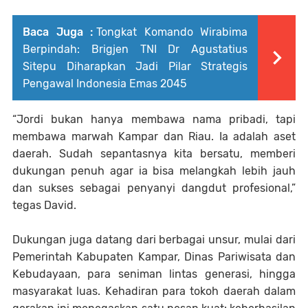
Baca Juga :
Tongkat Komando Wirabima
Berpindah: Brigjen TNI Dr Agustatius
Sitepu Diharapkan Jadi Pilar Strategis
Pengawal Indonesia Emas 2045
“Jordi bukan hanya membawa nama pribadi, tapi
membawa marwah Kampar dan Riau. Ia adalah aset
daerah. Sudah sepantasnya kita bersatu, memberi
dukungan penuh agar ia bisa melangkah lebih jauh
dan sukses sebagai penyanyi dangdut profesional,”
tegas David.
Dukungan juga datang dari berbagai unsur, mulai dari
Pemerintah Kabupaten Kampar, Dinas Pariwisata dan
Kebudayaan, para seniman lintas generasi, hingga
masyarakat luas. Kehadiran para tokoh daerah dalam