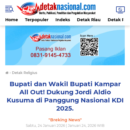
Home
Terpopuler
Indeks
Detak Riau
Detak Reli
›
Detak Religius
Bupati dan Wakil Bupati Kampar
All Out! Dukung Jordi Aldio
Kusuma di Panggung Nasional KDI
2025.
"Breking News"
Sabtu, 24 Januari 2026 | Januari 24, 2026 WIB