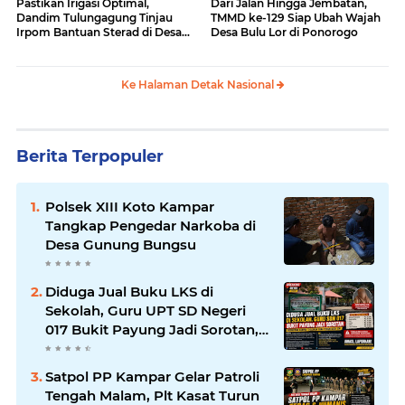
Pastikan Irigasi Optimal,
Dari Jalan Hingga Jembatan,
Dandim Tulungagung Tinjau
TMMD ke-129 Siap Ubah Wajah
Irpom Bantuan Sterad di Desa
Desa Bulu Lor di Ponorogo
Tamban
Ke Halaman Detak Nasional
Berita Terpopuler
Polsek XIII Koto Kampar
Tangkap Pengedar Narkoba di
Desa Gunung Bungsu
Diduga Jual Buku LKS di
Sekolah, Guru UPT SD Negeri
017 Bukit Payung Jadi Sorotan,
Disdikpora Kampar Tegaskan
Tidak Pernah Beri Izin
Satpol PP Kampar Gelar Patroli
Tengah Malam, Plt Kasat Turun