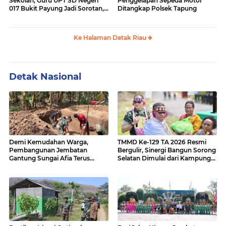
Sekolah, Guru UPT SD Negeri
Penggelapan Sepeda Motor
017 Bukit Payung Jadi Sorotan,
Ditangkap Polsek Tapung
Disdikpora Kampar Tegaskan
Tidak Pernah Beri Izin
Ke Halaman Detak Riau
Detak Nasional
Demi Kemudahan Warga,
TMMD Ke-129 TA 2026 Resmi
Pembangunan Jembatan
Bergulir, Sinergi Bangun Sorong
Gantung Sungai Afia Terus
Selatan Dimulai dari Kampung
Berlanjut
Sesor