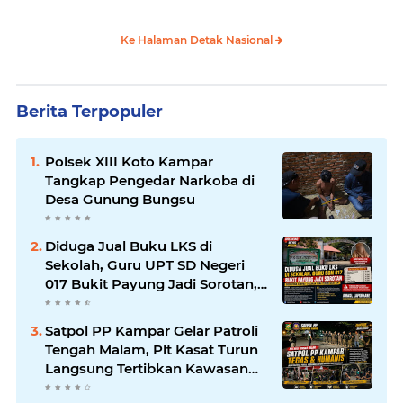
Tamban
Ke Halaman Detak Nasional
Berita Terpopuler
Polsek XIII Koto Kampar
Tangkap Pengedar Narkoba di
Desa Gunung Bungsu
Diduga Jual Buku LKS di
Sekolah, Guru UPT SD Negeri
017 Bukit Payung Jadi Sorotan,
Disdikpora Kampar Tegaskan
Tidak Pernah Beri Izin
Satpol PP Kampar Gelar Patroli
Tengah Malam, Plt Kasat Turun
Langsung Tertibkan Kawasan
Publik dan Warung Karaoke