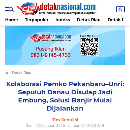
Home
Terpopuler
Indeks
Detak Riau
Detak Reli
›
Detak Riau
Kolaborasi Pemko Pekanbaru–Unri:
Sepuluh Danau Disulap Jadi
Embung, Solusi Banjir Mulai
Dijalankan
Tim Redaksi
Senin, 05 Januari 2026 | Januari 05, 2026 WIB