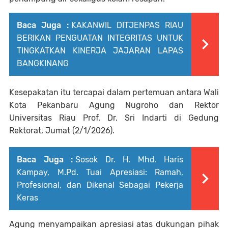
Baca Juga :
KAKANWIL DITJENPAS RIAU
BERIKAN PENGUATAN INTEGRITAS UNTUK
TINGKATKAN KINERJA JAJARAN LAPAS
BANGKINANG
Kesepakatan itu tercapai dalam pertemuan antara Wali
Kota Pekanbaru Agung Nugroho dan Rektor
Universitas Riau Prof. Dr. Sri Indarti di Gedung
Rektorat, Jumat (2/1/2026).
Baca Juga :
Sosok Dr. H. Mhd. Haris
Kampay, M.Pd. Tuai Apresiasi: Ramah,
Profesional, dan Dikenal Sebagai Pekerja
Keras
Agung menyampaikan apresiasi atas dukungan pihak