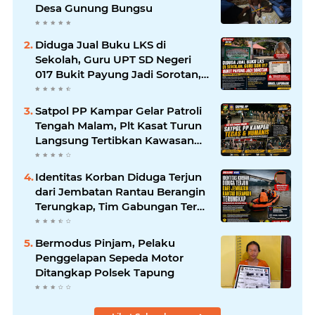
Desa Gunung Bungsu
Diduga Jual Buku LKS di
Sekolah, Guru UPT SD Negeri
017 Bukit Payung Jadi Sorotan,
Disdikpora Kampar Tegaskan
Tidak Pernah Beri Izin
Satpol PP Kampar Gelar Patroli
Tengah Malam, Plt Kasat Turun
Langsung Tertibkan Kawasan
Publik dan Warung Karaoke
Identitas Korban Diduga Terjun
dari Jembatan Rantau Berangin
Terungkap, Tim Gabungan Terus
Sisir Sungai Kampar
Bermodus Pinjam, Pelaku
Penggelapan Sepeda Motor
Ditangkap Polsek Tapung