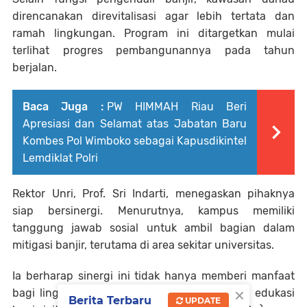
direncanakan direvitalisasi agar lebih tertata dan
ramah lingkungan. Program ini ditargetkan mulai
terlihat progres pembangunannya pada tahun
berjalan.
Baca Juga :
PW HIMMAH Riau Beri
Apresiasi dan Selamat atas Jabatan Baru
Kombes Pol Wimboko sebagai Kapusdikintel
Lemdiklat Polri
Rektor Unri, Prof. Sri Indarti, menegaskan pihaknya
siap bersinergi. Menurutnya, kampus memiliki
tanggung jawab sosial untuk ambil bagian dalam
mitigasi banjir, terutama di area sekitar universitas.
Ia berharap sinergi ini tidak hanya memberi manfaat
×
bagi lingkungan, tetapi juga menjadi sarana edukasi
Berita Terbaru
UPDATE