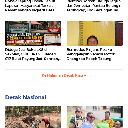
Polsek Tapung Tindak Lanjuti
Identitas Korban Diduga Terjun
Laporan Masyarakat Terkait
dari Jembatan Rantau Berangin
Penambangan Ilegal di Desa
Terungkap, Tim Gabungan Terus
Bencah Kelubi
Sisir Sungai Kampar
Diduga Jual Buku LKS di
Bermodus Pinjam, Pelaku
Sekolah, Guru UPT SD Negeri
Penggelapan Sepeda Motor
017 Bukit Payung Jadi Sorotan,
Ditangkap Polsek Tapung
Disdikpora Kampar Tegaskan
Tidak Pernah Beri Izin
Ke Halaman Detak Riau
Detak Nasional