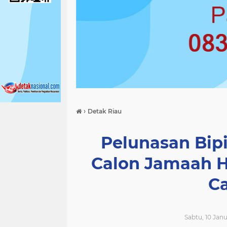
›
Detak Riau
Pelunasan Bipi
Calon Jamaah H
C
Sabtu, 10 Janu