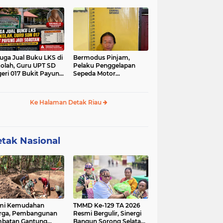
a Bencah Kelubi
Gabungan Terus Sisir
Sungai Kampar
uga Jual Buku LKS di
Bermodus Pinjam,
olah, Guru UPT SD
Pelaku Penggelapan
eri 017 Bukit Payung
Sepeda Motor
i Sorotan, Disdikpora
Ditangkap Polsek
par Tegaskan Tidak
Tapung
nah Beri Izin
Ke Halaman Detak Riau
tak Nasional
mi Kemudahan
TMMD Ke-129 TA 2026
rga, Pembangunan
Resmi Bergulir, Sinergi
batan Gantung
Bangun Sorong Selatan