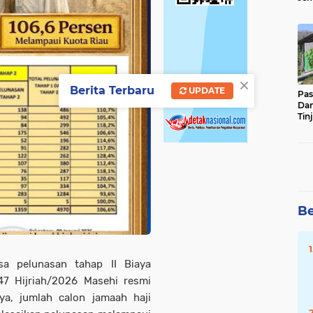
Sun
Ber
×
Berita Terbaru
UPDATE
Pas
Da
Tin
Ste
Be
 pelunasan tahap II Biaya
447 Hijriah/2026 Masehi resmi
ya, jumlah calon jamaah haji