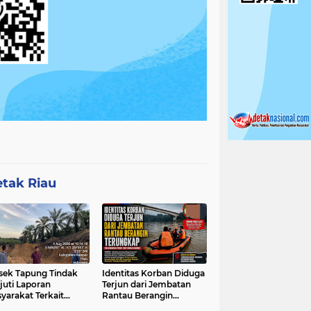
tak Riau
sek Tapung Tindak
Identitas Korban Diduga
juti Laporan
Terjun dari Jembatan
yarakat Terkait
Rantau Berangin
ambangan Ilegal di
Terungkap, Tim