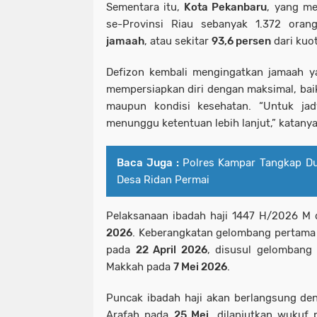
Sementara itu,
Kota Pekanbaru
, yang me
se-Provinsi Riau sebanyak 1.372 ora
jamaah
, atau sekitar
93,6 persen
dari kuot
Defizon kembali mengingatkan jamaah ya
mempersiapkan diri dengan maksimal, bai
maupun kondisi kesehatan. “Untuk jad
menunggu ketentuan lebih lanjut,” katanya
Baca Juga :
Polres Kampar Tangkap Du
Desa Ridan Permai
Pelaksanaan ibadah haji 1447 H/2026 M 
2026
. Keberangkatan gelombang pertama
pada
22 April 2026
, disusul gelombang
Makkah pada
7 Mei 2026
.
Puncak ibadah haji akan berlangsung de
Arafah pada
25 Mei
, dilanjutkan wukuf