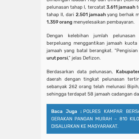
pelunasan tahap I, tercatat
3.611 jamaah
t
tahap II, dari
2.501 jamaah
yang berhak m
1.359 orang
menyelesaikan pembayaran.
Dengan kelebihan jumlah pelunasan 
berpeluang menggantikan jamaah kuota 
jamaah yang batal berangkat. “Pengisia
urut porsi
,” jelas Defizon.
Berdasarkan data pelunasan,
Kabupaten
daerah dengan tingkat pelunasan terti
sebanyak 262 orang telah melunasi Bipi
sehingga terdapat 58 jamaah cadangan dar
Baca Juga :
POLRES KAMPAR BERS
GERAKAN PANGAN MURAH – 810 KIL
DISALURKAN KE MASYARAKAT.