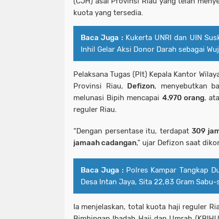
(CJH) asal Provinsi Riau yang telah meny
kuota yang tersedia.
Baca Juga :
Kukerta UNRI dan UIN Sus
Inhil Gelar Aksi Donor Darah sebagai Wu
Pelaksana Tugas (Plt) Kepala Kantor Wila
Provinsi Riau,
Defizon
, menyebutkan ba
melunasi Bipih mencapai
4.970 orang
, a
reguler Riau.
“Dengan persentase itu, terdapat
309 ja
jamaah cadangan
,” ujar Defizon saat dik
Baca Juga :
Polres Kampar Tangkap Du
Desa Intan Jaya, Sita 22,83 Gram Sabu-
Ia menjelaskan, total kuota haji reguler 
Bimbingan Ibadah Haji dan Umrah (KBIH