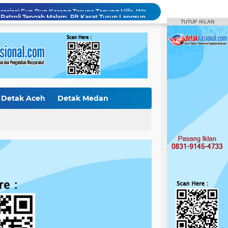
Satpol PP Kampar Gelar Patroli Tengah Malam, Plt Kasat Turun Langsung Tertibkan Kawasan Publik dan Warung Karaoke
TUTUP IKLAN
"BHABINKAMTIBMAS DESA KOTA BANGUN PERIKSA TANAMAN JAGUNG PIPIL – DUKUNG PROGRAM KETAHANAN PANGAN"
Polres Kampar Raih 'Presisi award' dari lemkapi – Dinilai Inovatif Dalam Pelayanan dan Penegakan Hukum
Curi Mobil Daihatsu dan Handphone, Pelaku di Tangkap Polsek Perhentian Raja
Polsek Tapung Tindak Lanjuti Laporan Masyarakat Terkait Penambangan Ilegal di Desa Bencah Kelubi
Identitas Korban Diduga Terjun dari Jembatan Rantau Berangin Terungkap, Tim Gabungan Terus Sisir Sungai Kampar
Diduga Jual Buku LKS di Sekolah, Guru UPT SD Negeri 017 Bukit Payung Jadi Sorotan, Disdikpora Kampar Tegaskan Tidak Pernah Beri Izin
Bermodus Pinjam, Pelaku Penggelapan Sepeda Motor Ditangkap Polsek Tapung
Detak Aceh
Detak Medan
Polsek XIII Koto Kampar Tangkap Pengedar Narkoba di Desa Gunung Bungsu
ak Internasiona
Detak Sumbar
Ketua DPRD Kampar Apresiasi Fun Run Karang Taruna Tapung Hilir, Warga Antusias Sambut HUT RI.