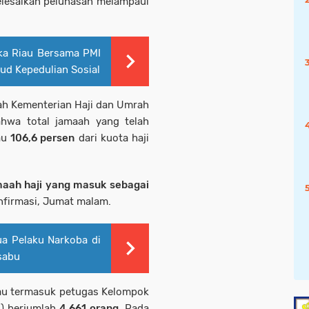
elesaikan pelunasan melampaui
ka Riau Bersama PMI
jud Kepedulian Sosial
yah Kementerian Haji dan Umrah
hwa total jamaah yang telah
tau
106,6 persen
dari kuota haji
maah haji yang masuk sebagai
onfirmasi, Jumat malam.
a Pelaku Narkoba di
sabu
Riau termasuk petugas Kelompok
U) berjumlah
4.661 orang
. Pada