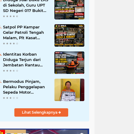
di Sekolah, Guru UPT
SD Negeri 017 Bukit
Payung Jadi Sorotan,
Disdikpora Kampar
Tegaskan Tidak
Satpol PP Kampar
Pernah Beri Izin
Gelar Patroli Tengah
Malam, Plt Kasat
Turun Langsung
Tertibkan Kawasan
Publik dan Warung
Identitas Korban
Karaoke
Diduga Terjun dari
Jembatan Rantau
Berangin Terungkap,
Tim Gabungan Terus
Sisir Sungai Kampar
Bermodus Pinjam,
Pelaku Penggelapan
Sepeda Motor
Ditangkap Polsek
Tapung
Lihat Selengkapnya