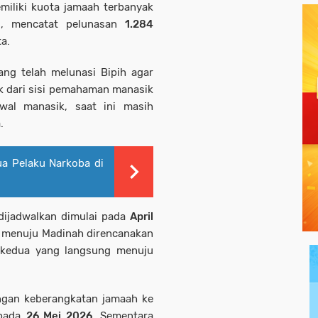
miliki kuota jamaah terbanyak
ng, mencatat pelunasan
1.284
a.
ng telah melunasi Bipih agar
k dari sisi pemahaman manasik
wal manasik, saat ini masih
.
a Pelaku Narkoba di
dijadwalkan dimulai pada
April
 menuju Madinah direncanakan
 kedua yang langsung menuju
ngan keberangkatan jamaah ke
 pada
26 Mei 2026
. Sementara