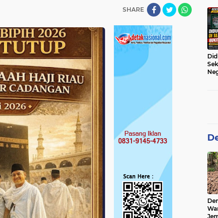
Des
SHARE
Did
Sek
Neg
Jad
Kam
Per
De
De
Wa
Jem