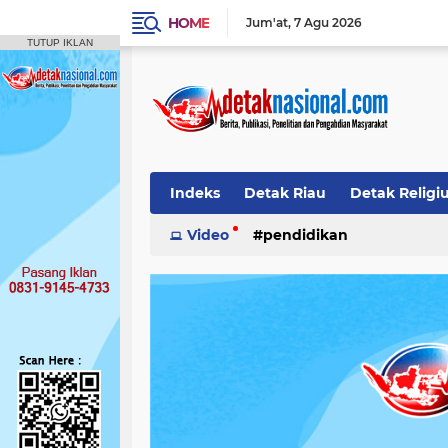
HOME
Jum'at
7 Agu 2026
TUTUP IKLAN
Indeks
Detak Riau
Detak Religi
Pendidikan
Video
pendidikan
Detak Opini
Detak M
Publikasi Ilmiah
Siak
Detak Nas