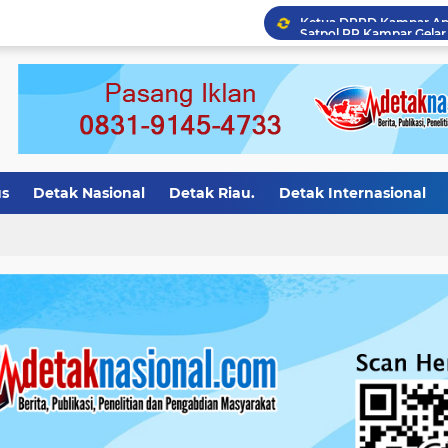
us
Detak Nasional
Detak Riau.
Detak Internasional
otivasi
Detak Nasional.
detak riau
Detak Bali
Det
ion