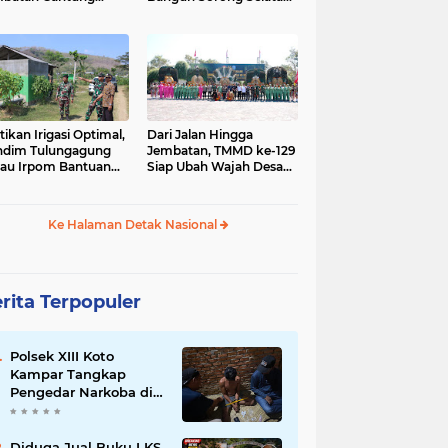
gai Afia Terus
Dimulai dari Kampung
lanjut
Sesor
tikan Irigasi Optimal,
Dari Jalan Hingga
ndim Tulungagung
Jembatan, TMMD ke-129
jau Irpom Bantuan
Siap Ubah Wajah Desa
rad di Desa Tamban
Bulu Lor di Ponorogo
Ke Halaman Detak Nasional
rita Terpopuler
Polsek XIII Koto
Kampar Tangkap
Pengedar Narkoba di
Desa Gunung Bungsu
Diduga Jual Buku LKS