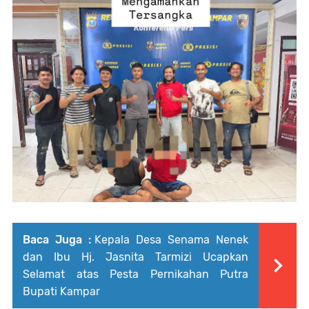
Baca Juga :
Kepala Desa Senama Nenek
dan Ibu Hj. Jasnita Tarmizi Ucapkan
Selamat atas Pesta Pernikahan Putra
Bupati Kampar