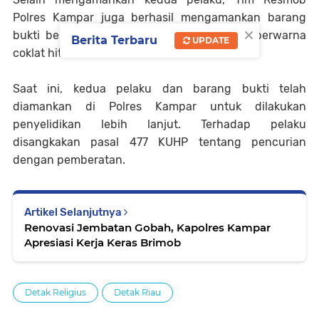
Polres Kampar juga berhasil mengamankan barang
×
bukti berupa 1 unit sepeda motor Scoopy berwarna
Berita Terbaru
UPDATE
coklat hitam dan 4 buah kunci T.
Saat ini, kedua pelaku dan barang bukti telah
diamankan di Polres Kampar untuk dilakukan
penyelidikan lebih lanjut. Terhadap pelaku
disangkakan pasal 477 KUHP tentang pencurian
dengan pemberatan.
Artikel Selanjutnya
Renovasi Jembatan Gobah, Kapolres Kampar
Apresiasi Kerja Keras Brimob
Detak Religius
Detak Riau