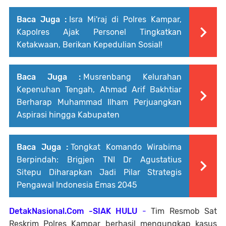
Baca Juga :
Isra Mi'raj di Polres Kampar,
Kapolres Ajak Personel Tingkatkan
Ketakwaan, Berikan Kepedulian Sosial!
Baca Juga :
Musrenbang Kelurahan
Kepenuhan Tengah, Ahmad Arif Bakhtiar
Berharap Muhammad Ilham Perjuangkan
Aspirasi hingga Kabupaten
Baca Juga :
Tongkat Komando Wirabima
Berpindah: Brigjen TNI Dr Agustatius
Sitepu Diharapkan Jadi Pilar Strategis
Pengawal Indonesia Emas 2045
DetakNasional.Com -SIAK HULU
-
Tim Resmob Sat
Reskrim Polres Kampar berhasil mengungkap kasus