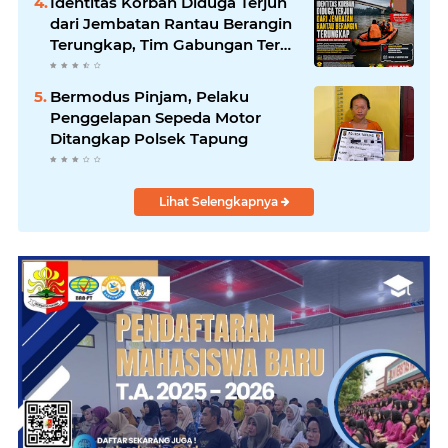
Identitas Korban Diduga Terjun
dari Jembatan Rantau Berangin
Terungkap, Tim Gabungan Terus
Sisir Sungai Kampar
Bermodus Pinjam, Pelaku
Penggelapan Sepeda Motor
Ditangkap Polsek Tapung
Lihat Selengkapnya