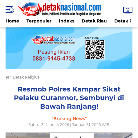
Home
Terpopuler
Indeks
Detak Riau
Detak Reli
›
Detak Religius
Resmob Polres Kampar Sikat
Pelaku Curanmor, Sembunyi di
Bawah Ranjang!
"Breking News"
Sabtu, 31 Januari 2026 | Januari 31, 2026 WIB