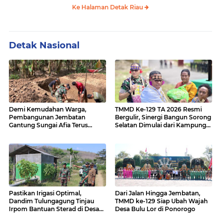
Ke Halaman Detak Riau
Detak Nasional
Demi Kemudahan Warga,
TMMD Ke-129 TA 2026 Resmi
Pembangunan Jembatan
Bergulir, Sinergi Bangun Sorong
Gantung Sungai Afia Terus
Selatan Dimulai dari Kampung
Berlanjut
Sesor
Pastikan Irigasi Optimal,
Dari Jalan Hingga Jembatan,
Dandim Tulungagung Tinjau
TMMD ke-129 Siap Ubah Wajah
Irpom Bantuan Sterad di Desa
Desa Bulu Lor di Ponorogo
Tamban