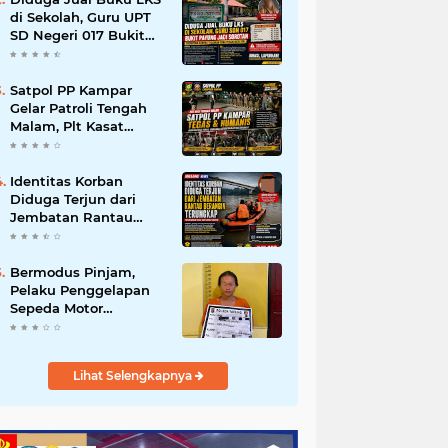
di Sekolah, Guru UPT
SD Negeri 017 Bukit
Payung Jadi Sorotan,
Disdikpora Kampar
Tegaskan Tidak
Satpol PP Kampar
Pernah Beri Izin
Gelar Patroli Tengah
Malam, Plt Kasat
Turun Langsung
Tertibkan Kawasan
Publik dan Warung
Identitas Korban
Karaoke
Diduga Terjun dari
Jembatan Rantau
Berangin Terungkap,
Tim Gabungan Terus
Sisir Sungai Kampar
Bermodus Pinjam,
Pelaku Penggelapan
Sepeda Motor
Ditangkap Polsek
Tapung
Lihat Selengkapnya