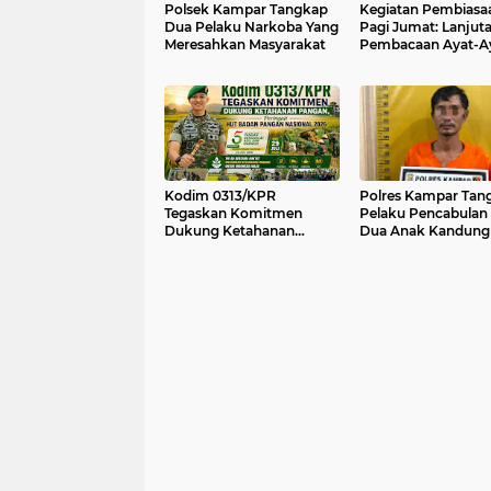
Polsek Kampar Tangkap
Kegiatan Pembiasa
Dua Pelaku Narkoba Yang
Pagi Jumat: Lanjut
Meresahkan Masyarakat
Pembacaan Ayat-A
Pendek Digelar di 
002 Sipungguk
Kodim 0313/KPR
Polres Kampar Tan
Tegaskan Komitmen
Pelaku Pencabulan
Dukung Ketahanan
Dua Anak Kandung
Pangan, Peringati HUT
Badan Pangan Nasional
2026