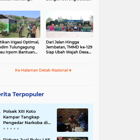
gai Afia Terus
Dimulai dari Kampung
lanjut
Sesor
tikan Irigasi Optimal,
Dari Jalan Hingga
ndim Tulungagung
Jembatan, TMMD ke-129
jau Irpom Bantuan
Siap Ubah Wajah Desa
rad di Desa Tamban
Bulu Lor di Ponorogo
Ke Halaman Detak Nasional
rita Terpopuler
Polsek XIII Koto
Kampar Tangkap
Pengedar Narkoba di
Desa Gunung Bungsu
Diduga Jual Buku LKS