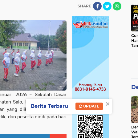
sab
SHARE
Cur
Han
Tan
Per
De
anuari 2026 – Sekolah Dasar
×
matan Salo, Kabupaten Kampar
Berita Terbaru
UPDATE
n yang diikuti secara meriah
ik, dan peserta didik pada hari
De
Wa
Jem