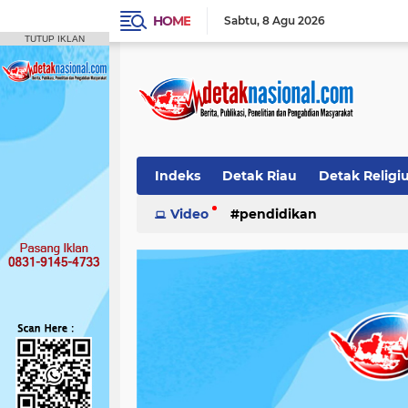
HOME
Sabtu
8 Agu 2026
TUTUP IKLAN
Indeks
Detak Riau
Detak Religi
Pendidikan
Video
pendidikan
Detak Opini
Detak N
Publikasi Ilmiah
Siak
Detak Nas