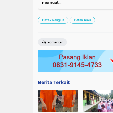
memuat...
Detak Religius
Detak Riau
komentar
Berita Terkait