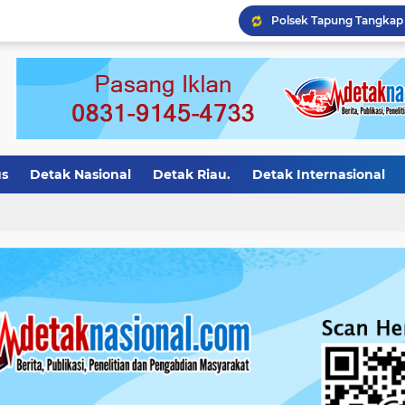
Polres Kampar Tangkap 
us
Detak Nasional
Detak Riau.
Detak Internasional
asional.
Detak Motivasi
detak riau
Detak Bali
Det
ion