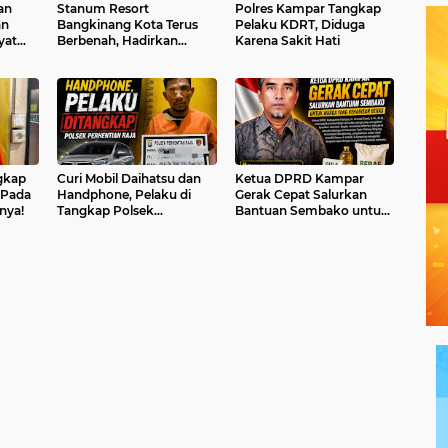
an
Stanum Resort
Polres Kampar Tangkap
an
Bangkinang Kota Terus
Pelaku KDRT, Diduga
yat
Berbenah, Hadirkan
Karena Sakit Hati
SDN
Kenyamanan dan Fasilitas
Lengkap untuk Wisata
Keluarga
gkap
Curi Mobil Daihatsu dan
Ketua DPRD Kampar
 Pada
Handphone, Pelaku di
Gerak Cepat Salurkan
nya!
Tangkap Polsek
Bantuan Sembako untuk
Perhentian Raja
Warga Yang Butuh
Bantuan Ekonomi.