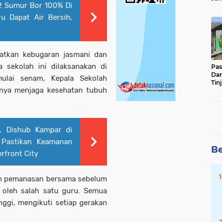
 2 Sumur Bor 100% Di
Sun
Ber
u Dapat Air Bersih,
atkan kebugaran jasmani dan
a sekolah ini dilaksanakan di
Pas
Da
ulai senam, Kepala Sekolah
Tin
nya menjaga kesehatan tubuh
Ste
, Dishub Kampar di
 Pastikan Keamanan
Be
rfront City
kan pemanasan bersama sebelum
 oleh salah satu guru. Semua
ggi, mengikuti setiap gerakan