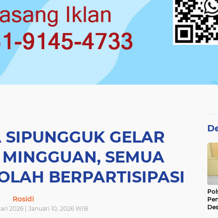
De
A SIPUNGGUK GELAR
 MINGGUAN, SEMUA
LAH BERPARTISIPASI
Pol
Rosidi
Pen
Des
ari 2026 | Januari 10, 2026 WIB
Ama