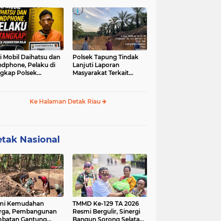
u-sabu
i Mobil Daihatsu dan
Polsek Tapung Tindak
dphone, Pelaku di
Lanjuti Laporan
gkap Polsek
Masyarakat Terkait
hentian Raja
Penambangan Ilegal di
Desa Bencah Kelubi
Ke Halaman Detak Riau
tak Nasional
mi Kemudahan
TMMD Ke-129 TA 2026
rga, Pembangunan
Resmi Bergulir, Sinergi
batan Gantung
Bangun Sorong Selatan