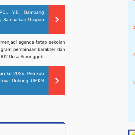
POL Y.E. Bambang
ng Sampaikan Ucapan
 menjadi agenda tetap sekolah
rogram pembinaan karakter dan
 002 Desa Sipungguk.
Maroko 2026, Pemkab
aatnya Dukung UMKM