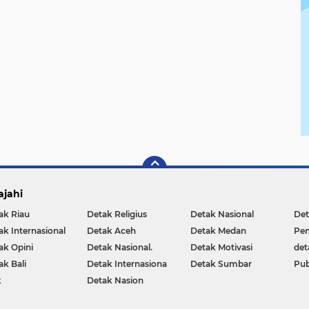
ajahi
ak Riau
Detak Religius
Detak Nasional
Det
ak Internasional
Detak Aceh
Detak Medan
Pen
ak Opini
Detak Nasional.
Detak Motivasi
det
ak Bali
Detak Internasiona
Detak Sumbar
Pub
k
Detak Nasion