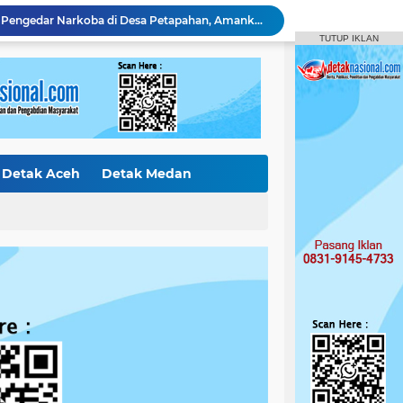
Polsek Tapung Tangkap Pengedar Narkoba di Desa Petapahan, Amankan 11.30 Gram sabu-sabu
TUTUP IKLAN
Polres Kampar Serahkan Jembatan Merah Putih Presisi Hasil Renovasi ke Warga Pulau Jambu Kuok
Pelaku Pencurian di Kantor Balai Penyuluhan
Curi Mobil Daihatsu dan Handphone, Pelaku di Tangkap Polsek Perhentian Raja
Polsek Tapung Tindak Lanjuti Laporan Masyarakat Terkait Penambangan Ilegal di Desa Bencah Kelubi
Identitas Korban Diduga Terjun dari Jembatan Rantau Berangin Terungkap, Tim Gabungan Terus Sisir Sungai Kampar
Diduga Jual Buku LKS di Sekolah, Guru UPT SD Negeri 017 Bukit Payung Jadi Sorotan, Disdikpora Kampar Tegaskan Tidak Pernah Beri Izin
Bermodus Pinjam, Pelaku Penggelapan Sepeda Motor Ditangkap Polsek Tapung
Detak Aceh
Detak Medan
Polsek XIII Koto Kampar Tangkap Pengedar Narkoba di Desa Gunung Bungsu
ak Internasiona
Detak Sumbar
Amankan 1,95 Gram Sabu dan 2 Butir Ekstasi, Polsek Kampar Kiri Hilir Tangkap Pengedar Usia 26 Tahun