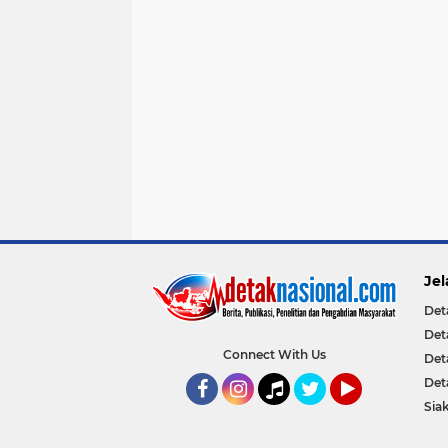
Jel
Det
Det
Connect With Us
Det
Det
Sia
Facebook
Instagram
Tiktok
Twitter
YouTube