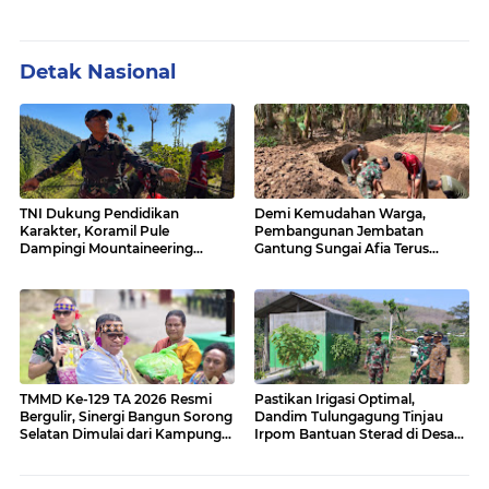
Detak Nasional
TNI Dukung Pendidikan
Demi Kemudahan Warga,
Karakter, Koramil Pule
Pembangunan Jembatan
Dampingi Mountaineering
Gantung Sungai Afia Terus
MOGD SMAN 1 Pule
Berlanjut
TMMD Ke-129 TA 2026 Resmi
Pastikan Irigasi Optimal,
Bergulir, Sinergi Bangun Sorong
Dandim Tulungagung Tinjau
Selatan Dimulai dari Kampung
Irpom Bantuan Sterad di Desa
Sesor
Tamban