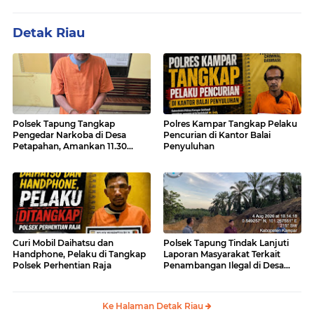
Detak Riau
Polsek Tapung Tangkap
Polres Kampar Tangkap Pelaku
Pengedar Narkoba di Desa
Pencurian di Kantor Balai
Petapahan, Amankan 11.30
Penyuluhan
Gram sabu-sabu
Curi Mobil Daihatsu dan
Polsek Tapung Tindak Lanjuti
Handphone, Pelaku di Tangkap
Laporan Masyarakat Terkait
Polsek Perhentian Raja
Penambangan Ilegal di Desa
Bencah Kelubi
Ke Halaman Detak Riau