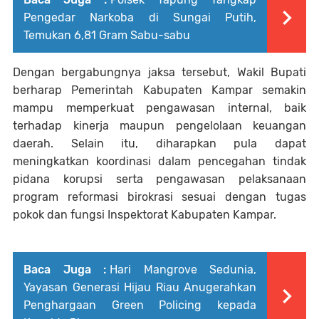
Pengedar Narkoba di Sungai Putih,
Temukan 6,81 Gram Sabu-sabu
Dengan bergabungnya jaksa tersebut, Wakil Bupati
berharap Pemerintah Kabupaten Kampar semakin
mampu memperkuat pengawasan internal, baik
terhadap kinerja maupun pengelolaan keuangan
daerah. Selain itu, diharapkan pula dapat
meningkatkan koordinasi dalam pencegahan tindak
pidana korupsi serta pengawasan pelaksanaan
program reformasi birokrasi sesuai dengan tugas
pokok dan fungsi Inspektorat Kabupaten Kampar.
Baca Juga :
Hari Mangrove Sedunia,
Yayasan Generasi Hijau Riau Anugerahkan
Penghargaan Green Policing kepada