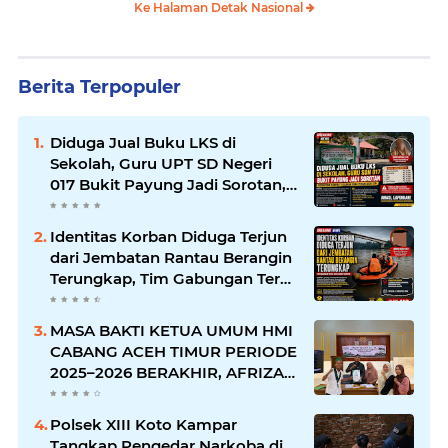
Ke Halaman Detak Nasional
Berita Terpopuler
Diduga Jual Buku LKS di
Sekolah, Guru UPT SD Negeri
017 Bukit Payung Jadi Sorotan,
Disdikpora Kampar Tegaskan
Tidak Pernah Beri Izin
Identitas Korban Diduga Terjun
dari Jembatan Rantau Berangin
Terungkap, Tim Gabungan Terus
Sisir Sungai Kampar
MASA BAKTI KETUA UMUM HMI
CABANG ACEH TIMUR PERIODE
2025–2026 BERAKHIR, AFRIZAL:
AMANAH TELAH DITUNAIKAN,
PERJUANGAN AKAN TERUS
Polsek XIII Koto Kampar
BERLANJUT
Tangkap Pengedar Narkoba di