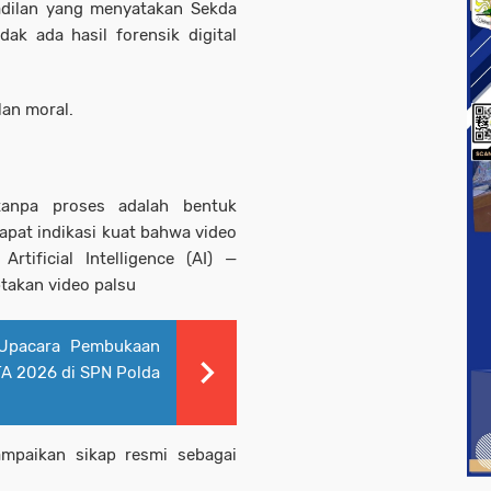
gadilan yang menyatakan Sekda
dak ada hasil forensik digital
lan moral.
anpa proses adalah bentuk
apat indikasi kuat bahwa video
rtificial Intelligence (AI) —
takan video palsu
 Upacara Pembukaan
TA 2026 di SPN Polda
mpaikan sikap resmi sebagai