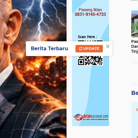
Sun
Ber
Pas
×
Da
Berita Terbaru
UPDATE
Tin
Ste
Be