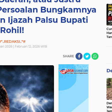
sab
 Persoalan Bungkamnya
 Ijazah Palsu Bupati
Rohil!
Cur
Han
Tan
Per
#*..REDAKSI..*#
ari 2026 | Februari 12, 2026 WIB
SHARE
De
De
Wa
Jem