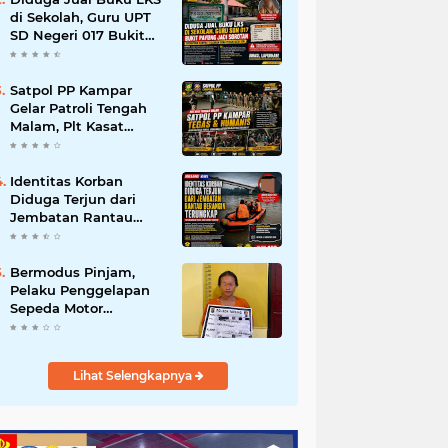
di Sekolah, Guru UPT
SD Negeri 017 Bukit
Payung Jadi Sorotan,
Disdikpora Kampar
Tegaskan Tidak
Satpol PP Kampar
Pernah Beri Izin
Gelar Patroli Tengah
Malam, Plt Kasat
Turun Langsung
Tertibkan Kawasan
Publik dan Warung
Identitas Korban
Karaoke
Diduga Terjun dari
Jembatan Rantau
Berangin Terungkap,
Tim Gabungan Terus
Sisir Sungai Kampar
Bermodus Pinjam,
Pelaku Penggelapan
Sepeda Motor
Ditangkap Polsek
Tapung
Lihat Selengkapnya