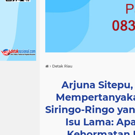
›
Detak Riau
Arjuna Sitepu,
Mempertanyaka
Siringo-Ringo y
Isu Lama: Ap
Kehormatan D