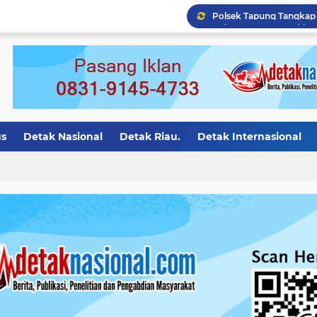
Polres Kampar Tangkap 
us
Detak Nasional
Detak Riau.
Detak Internasional
asional.
Detak Motivasi
detak riau
Detak Bali
Det
ion