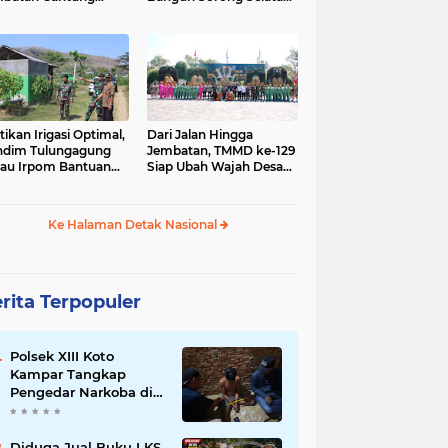
gai Afia Terus
Dimulai dari Kampung
lanjut
Sesor
tikan Irigasi Optimal,
Dari Jalan Hingga
ndim Tulungagung
Jembatan, TMMD ke-129
jau Irpom Bantuan
Siap Ubah Wajah Desa
rad di Desa Tamban
Bulu Lor di Ponorogo
Ke Halaman Detak Nasional
rita Terpopuler
Polsek XIII Koto
Kampar Tangkap
Pengedar Narkoba di
Desa Gunung Bungsu
Diduga Jual Buku LKS