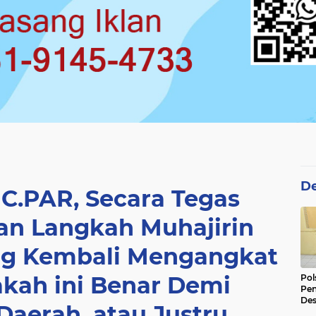
De
 C.PAR, Secara Tegas
n Langkah Muhajirin
ang Kembali Mengangkat
akah ini Benar Demi
Pol
Pen
Des
aerah, atau Justru
Ama