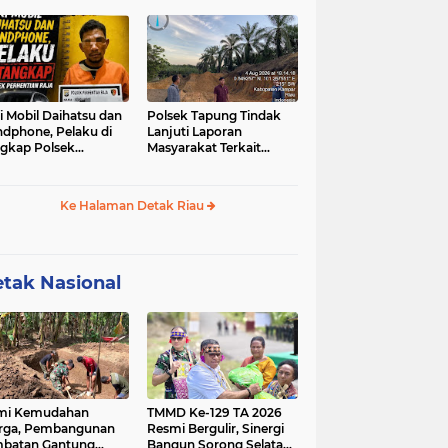
u-sabu
i Mobil Daihatsu dan
Polsek Tapung Tindak
dphone, Pelaku di
Lanjuti Laporan
gkap Polsek
Masyarakat Terkait
hentian Raja
Penambangan Ilegal di
Desa Bencah Kelubi
Ke Halaman Detak Riau
tak Nasional
mi Kemudahan
TMMD Ke-129 TA 2026
rga, Pembangunan
Resmi Bergulir, Sinergi
batan Gantung
Bangun Sorong Selatan