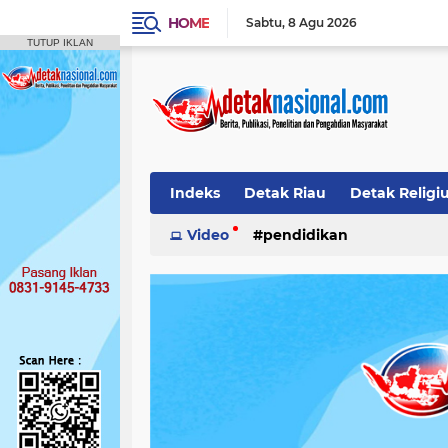
HOME
Sabtu
8 Agu 2026
TUTUP IKLAN
Indeks
Detak Riau
Detak Religi
Pendidikan
Video
pendidikan
Detak Opini
Detak N
Publikasi Ilmiah
Siak
Detak Nas