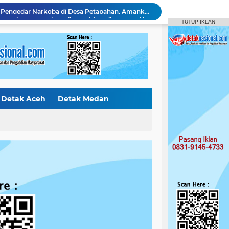
Polres Kampar Serahkan Jembatan Merah Putih Presisi Hasil Renovasi ke Warga Pulau Jambu Kuok
TUTUP IKLAN
Pelaku Pencurian di Kantor Balai Penyuluhan
Curi Mobil Daihatsu dan Handphone, Pelaku di Tangkap Polsek Perhentian Raja
Polsek Tapung Tindak Lanjuti Laporan Masyarakat Terkait Penambangan Ilegal di Desa Bencah Kelubi
Identitas Korban Diduga Terjun dari Jembatan Rantau Berangin Terungkap, Tim Gabungan Terus Sisir Sungai Kampar
Diduga Jual Buku LKS di Sekolah, Guru UPT SD Negeri 017 Bukit Payung Jadi Sorotan, Disdikpora Kampar Tegaskan Tidak Pernah Beri Izin
Bermodus Pinjam, Pelaku Penggelapan Sepeda Motor Ditangkap Polsek Tapung
Polsek XIII Koto Kampar Tangkap Pengedar Narkoba di Desa Gunung Bungsu
Detak Aceh
Detak Medan
Amankan 1,95 Gram Sabu dan 2 Butir Ekstasi, Polsek Kampar Kiri Hilir Tangkap Pengedar Usia 26 Tahun
ak Internasiona
Detak Sumbar
Polsek Tapung Tangkap Pengedar Narkoba di Desa Petapahan, Amankan 11.30 Gram sabu-sabu