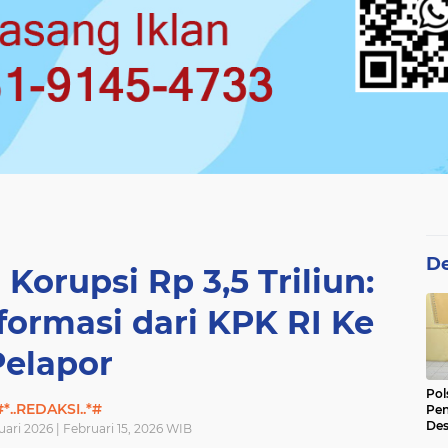
De
orupsi Rp 3,5 Triliun:
formasi dari KPK RI Ke
Pelapor
Pol
#*..REDAKSI..*#
Pen
Des
ari 2026 | Februari 15, 2026 WIB
Ama