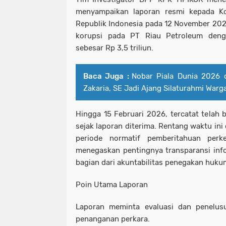
menyampaikan laporan resmi kepada K
Republik Indonesia pada 12 November 2025
korupsi pada PT Riau Petroleum deng
sebesar Rp 3,5 triliun.
Baca Juga :
Nobar Piala Dunia 2026 
Zakaria, SE Jadi Ajang Silaturahmi Warg
Hingga 15 Februari 2026, tercatat telah b
sejak laporan diterima. Rentang waktu ini 
periode normatif pemberitahuan perk
menegaskan pentingnya transparansi inf
bagian dari akuntabilitas penegakan huku
Poin Utama Laporan
Laporan meminta evaluasi dan penelus
penanganan perkara.