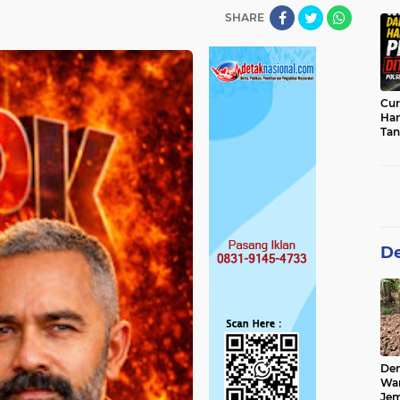
sab
SHARE
Cur
Han
Tan
Per
De
De
Wa
Jem