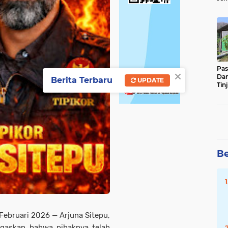
Sun
Ber
Pas
×
Da
Berita Terbaru
UPDATE
Tin
Ste
Be
 Februari 2026 — Arjuna Sitepu,
gaskan bahwa pihaknya telah