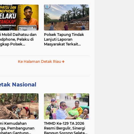
u-sabu
i Mobil Daihatsu dan
Polsek Tapung Tindak
dphone, Pelaku di
Lanjuti Laporan
gkap Polsek
Masyarakat Terkait
hentian Raja
Penambangan Ilegal di
Desa Bencah Kelubi
Ke Halaman Detak Riau
tak Nasional
mi Kemudahan
TMMD Ke-129 TA 2026
rga, Pembangunan
Resmi Bergulir, Sinergi
batan Gantung
Bangun Sorong Selatan