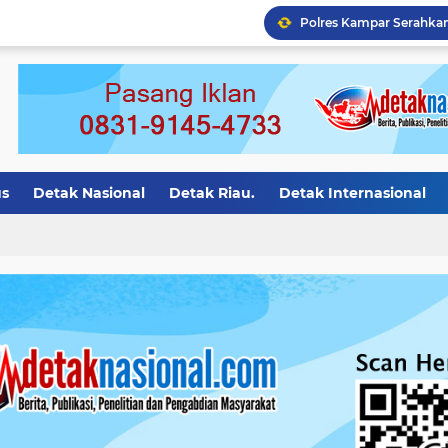
Polres Kampar Tangkap 
us
Detak Nasional
Detak Riau.
Detak Internasional
asional.
Detak Motivasi
detak riau
Detak Bali
Det
ion