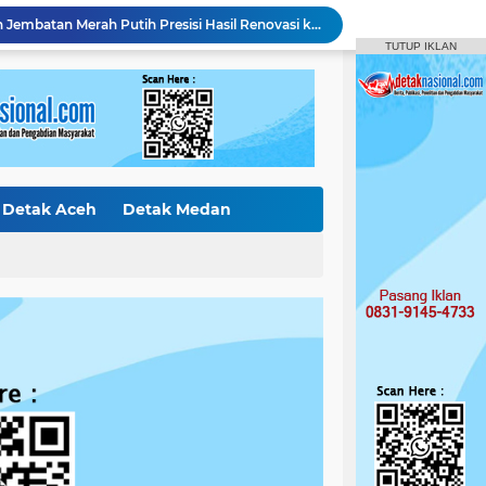
Polres Kampar Serahkan Jembatan Merah Putih Presisi Hasil Renovasi ke Warga Pulau Jambu Kuok
TUTUP IKLAN
Pelaku Pencurian di Kantor Balai Penyuluhan
Curi Mobil Daihatsu dan Handphone, Pelaku di Tangkap Polsek Perhentian Raja
Polsek Tapung Tindak Lanjuti Laporan Masyarakat Terkait Penambangan Ilegal di Desa Bencah Kelubi
Identitas Korban Diduga Terjun dari Jembatan Rantau Berangin Terungkap, Tim Gabungan Terus Sisir Sungai Kampar
Diduga Jual Buku LKS di Sekolah, Guru UPT SD Negeri 017 Bukit Payung Jadi Sorotan, Disdikpora Kampar Tegaskan Tidak Pernah Beri Izin
Bermodus Pinjam, Pelaku Penggelapan Sepeda Motor Ditangkap Polsek Tapung
Polsek XIII Koto Kampar Tangkap Pengedar Narkoba di Desa Gunung Bungsu
Detak Aceh
Detak Medan
Amankan 1,95 Gram Sabu dan 2 Butir Ekstasi, Polsek Kampar Kiri Hilir Tangkap Pengedar Usia 26 Tahun
ak Internasiona
Detak Sumbar
Polsek Tapung Tangkap Pengedar Narkoba di Desa Petapahan, Amankan 11.30 Gram sabu-sabu