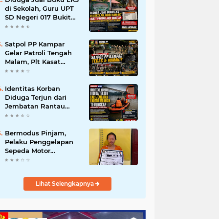
di Sekolah, Guru UPT
SD Negeri 017 Bukit
Payung Jadi Sorotan,
Disdikpora Kampar
Tegaskan Tidak
Satpol PP Kampar
Pernah Beri Izin
Gelar Patroli Tengah
Malam, Plt Kasat
Turun Langsung
Tertibkan Kawasan
Publik dan Warung
Identitas Korban
Karaoke
Diduga Terjun dari
Jembatan Rantau
Berangin Terungkap,
Tim Gabungan Terus
Sisir Sungai Kampar
Bermodus Pinjam,
Pelaku Penggelapan
Sepeda Motor
Ditangkap Polsek
Tapung
Lihat Selengkapnya