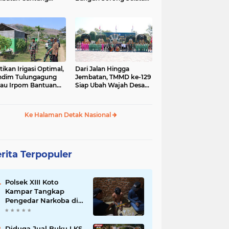
gai Afia Terus
Dimulai dari Kampung
lanjut
Sesor
tikan Irigasi Optimal,
Dari Jalan Hingga
ndim Tulungagung
Jembatan, TMMD ke-129
jau Irpom Bantuan
Siap Ubah Wajah Desa
rad di Desa Tamban
Bulu Lor di Ponorogo
Ke Halaman Detak Nasional
rita Terpopuler
Polsek XIII Koto
Kampar Tangkap
Pengedar Narkoba di
Desa Gunung Bungsu
Diduga Jual Buku LKS