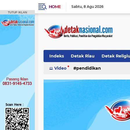
HOME
Sabtu
8 Agu 2026
TUTUP IKLAN
Indeks
Detak Riau
Detak Religi
Pendidikan
Video
pendidikan
Detak Opini
Detak N
Publikasi Ilmiah
Siak
Detak Nas