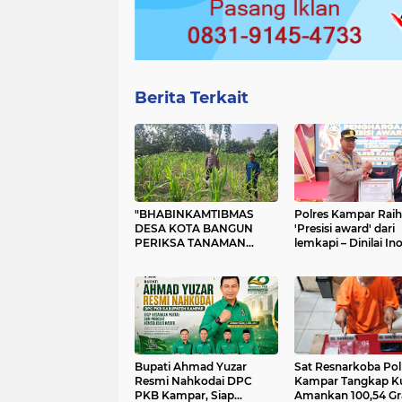
Berita Terkait
"BHABINKAMTIBMAS
Polres Kampar Raih
DESA KOTA BANGUN
'Presisi award' dari
PERIKSA TANAMAN
lemkapi – Dinilai Ino
JAGUNG PIPIL – DUKUNG
Dalam Pelayanan d
PROGRAM KETAHANAN
Penegakan Hukum
PANGAN"
Bupati Ahmad Yuzar
Sat Resnarkoba Pol
Resmi Nahkodai DPC
Kampar Tangkap Ku
PKB Kampar, Siap
Amankan 100,54 G