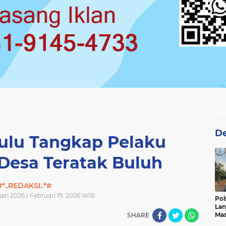
De
Hulu Tangkap Pelaku
Desa Teratak Buluh
#*..REDAKSI..*#
ari 2026 | Februari 19, 2026 WIB
Pol
Lan
Mas
SHARE
Pen