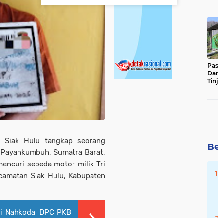
Sun
Ber
Pas
Da
Tin
Ste
 Siak Hulu tangkap seorang
Be
a Payahkumbuh, Sumatra Barat,
encuri sepeda motor milik Tri
ecamatan Siak Hulu, Kabupaten
i Nahkodai DPC PKB