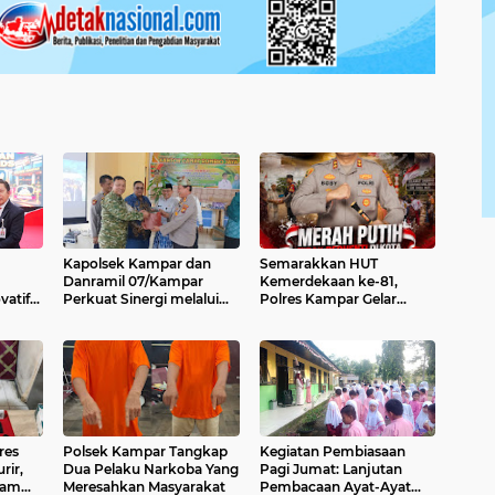
Kapolsek Kampar dan
Semarakkan HUT
Danramil 07/Kampar
Kemerdekaan ke-81,
vatif
Perkuat Sinergi melalui
Polres Kampar Gelar
an
Green Policing, Serahkan
Ekspedisi Merah Putih
Bibit Pohon pada Pisah
Presisi di Tanjung Belit
Sambut Camat Rumbio
Selatan
Jaya
res
Polsek Kampar Tangkap
Kegiatan Pembiasaan
rir,
Dua Pelaku Narkoba Yang
Pagi Jumat: Lanjutan
ram
Meresahkan Masyarakat
Pembacaan Ayat-Ayat