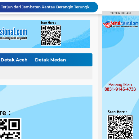
Diduga Jual Buku LKS di Sekolah, Guru UPT SD Negeri 017 Bukit Payung Jadi Sorotan, Disdikpora Kampar Tegaskan Tidak Pernah Beri Izin
TUTUP IKLAN
Bermodus Pinjam, Pelaku Penggelapan Sepeda Motor Ditangkap Polsek Tapung
Polsek XIII Koto Kampar Tangkap Pengedar Narkoba di Desa Gunung Bungsu
Ketua DPRD Kampar Apresiasi Fun Run Karang Taruna Tapung Hilir, Warga Antusias Sambut HUT RI.
Satpol PP Kampar Gelar Patroli Tengah Malam, Plt Kasat Turun Langsung Tertibkan Kawasan Publik dan Warung Karaoke
"BHABINKAMTIBMAS DESA KOTA BANGUN PERIKSA TANAMAN JAGUNG PIPIL – DUKUNG PROGRAM KETAHANAN PANGAN"
Polres Kampar Raih 'Presisi award' dari lemkapi – Dinilai Inovatif Dalam Pelayanan dan Penegakan Hukum
Curi Mobil Daihatsu dan Handphone, Pelaku di Tangkap Polsek Perhentian Raja
Detak Aceh
Detak Medan
Polsek Tapung Tindak Lanjuti Laporan Masyarakat Terkait Penambangan Ilegal di Desa Bencah Kelubi
ak Internasiona
Detak Sumbar
Identitas Korban Diduga Terjun dari Jembatan Rantau Berangin Terungkap, Tim Gabungan Terus Sisir Sungai Kampar