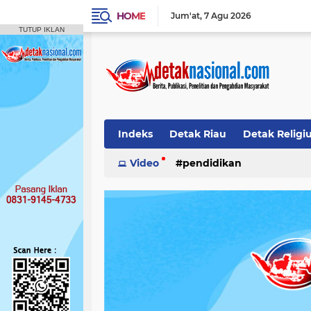
HOME
Jum'at
7 Agu 2026
TUTUP IKLAN
Indeks
Detak Riau
Detak Religi
Pendidikan
Video
pendidikan
Detak Opini
Detak M
Publikasi Ilmiah
Siak
Detak Nas