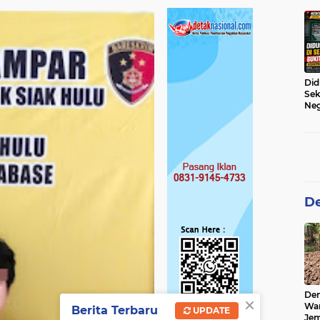
Des
Did
Sek
Neg
Jad
Kam
Per
De
De
×
Wa
Berita Terbaru
UPDATE
Jem