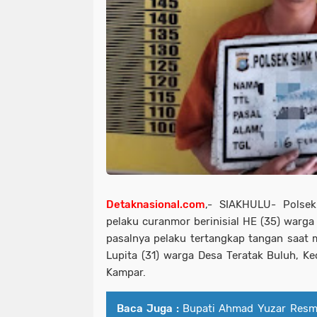
Detaknasional.com
,- SIAKHULU- Polsek
pelaku curanmor berinisial HE (35) warg
pasalnya pelaku tertangkap tangan saat m
Lupita (31) warga Desa Teratak Buluh, K
Kampar.
Baca Juga :
Bupati Ahmad Yuzar Resm