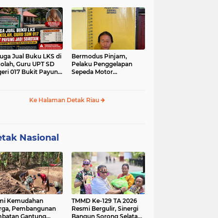
a Bencah Kelubi
Gabungan Terus Sisir
Sungai Kampar
uga Jual Buku LKS di
Bermodus Pinjam,
olah, Guru UPT SD
Pelaku Penggelapan
eri 017 Bukit Payung
Sepeda Motor
i Sorotan, Disdikpora
Ditangkap Polsek
par Tegaskan Tidak
Tapung
nah Beri Izin
Ke Halaman Detak Riau
tak Nasional
mi Kemudahan
TMMD Ke-129 TA 2026
rga, Pembangunan
Resmi Bergulir, Sinergi
batan Gantung
Bangun Sorong Selatan