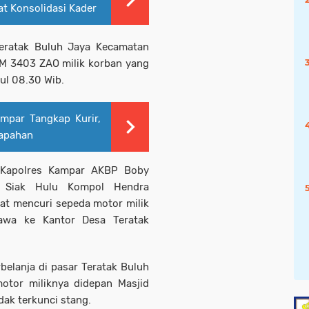
at Konsolidasi Kader
 Teratak Buluh Jaya Kecamatan
M 3403 ZAO milik korban yang
kul 08.30 Wib.
mpar Tangkap Kurir,
tapahan
h Kapolres Kampar AKBP Boby
 Siak Hulu Kompol Hendra
at mencuri sepeda motor milik
awa ke Kantor Desa Teratak
rbelanja di pasar Teratak Buluh
tor miliknya didepan Masjid
dak terkunci stang.