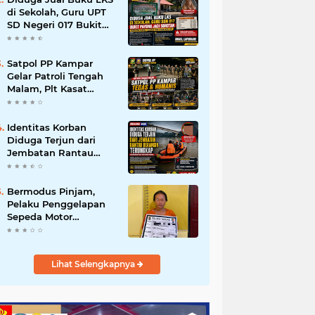
di Sekolah, Guru UPT
SD Negeri 017 Bukit
Payung Jadi Sorotan,
Disdikpora Kampar
Tegaskan Tidak
Satpol PP Kampar
Pernah Beri Izin
Gelar Patroli Tengah
Malam, Plt Kasat
Turun Langsung
Tertibkan Kawasan
Publik dan Warung
Identitas Korban
Karaoke
Diduga Terjun dari
Jembatan Rantau
Berangin Terungkap,
Tim Gabungan Terus
Sisir Sungai Kampar
Bermodus Pinjam,
Pelaku Penggelapan
Sepeda Motor
Ditangkap Polsek
Tapung
Lihat Selengkapnya