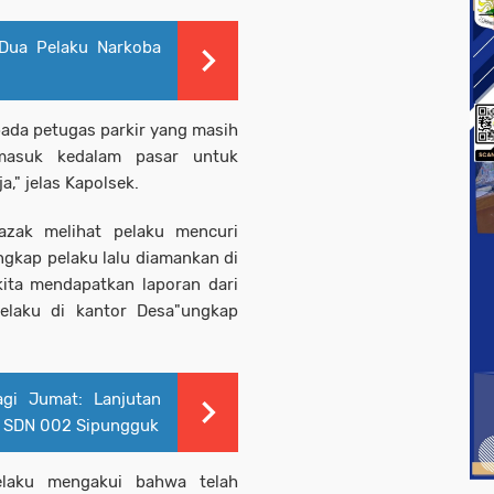
Dua Pelaku Narkoba
pada petugas parkir yang masih
masuk kedalam pasar untuk
a," jelas Kapolsek.
azak melihat pelaku mencuri
gkap pelaku lalu diamankan di
kita mendapatkan laporan dari
elaku di kantor Desa"ungkap
gi Jumat: Lanjutan
i SDN 002 Sipungguk
elaku mengakui bahwa telah