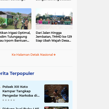
gai Afia Terus
Dimulai dari Kampung
lanjut
Sesor
tikan Irigasi Optimal,
Dari Jalan Hingga
ndim Tulungagung
Jembatan, TMMD ke-129
jau Irpom Bantuan
Siap Ubah Wajah Desa
rad di Desa Tamban
Bulu Lor di Ponorogo
Ke Halaman Detak Nasional
rita Terpopuler
Polsek XIII Koto
Kampar Tangkap
Pengedar Narkoba di
Desa Gunung Bungsu
Diduga Jual Buku LKS