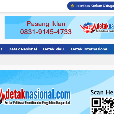
us
Detak Nasional
Detak Riau.
Detak Internasional
otivasi
Detak Nasional.
detak riau
Detak Bali
Det
ion