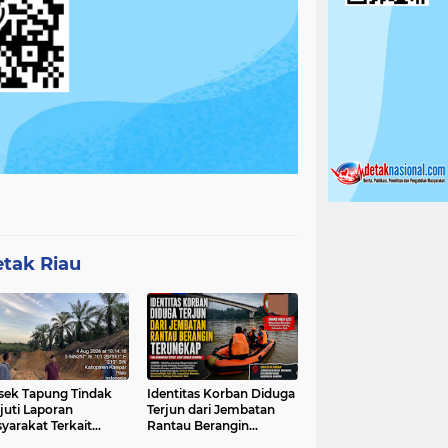
tak Riau
sek Tapung Tindak
Identitas Korban Diduga
juti Laporan
Terjun dari Jembatan
yarakat Terkait
Rantau Berangin
ambangan Ilegal di
Terungkap, Tim