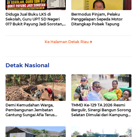
Diduga Jual Buku LKS di
Bermodus Pinjam, Pelaku
Sekolah, Guru UPT SD Negeri
Penggelapan Sepeda Motor
017 Bukit Payung Jadi Sorotan,
Ditangkap Polsek Tapung
Disdikpora Kampar Tegaskan
Tidak Pernah Beri Izin
Ke Halaman Detak Riau
Detak Nasional
Demi Kemudahan Warga,
TMMD Ke-129 TA 2026 Resmi
Pembangunan Jembatan
Bergulir, Sinergi Bangun Sorong
Gantung Sungai Afia Terus
Selatan Dimulai dari Kampung
Berlanjut
Sesor