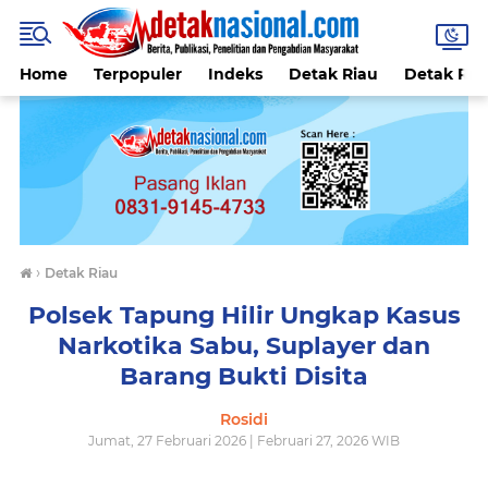
Home
Terpopuler
Indeks
Detak Riau
Detak Reli
›
Detak Riau
Polsek Tapung Hilir Ungkap Kasus
Narkotika Sabu, Suplayer dan
Barang Bukti Disita
Rosidi
Jumat, 27 Februari 2026 | Februari 27, 2026 WIB