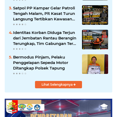
Tidak Pernah Beri Izin
Satpol PP Kampar Gelar Patroli
Tengah Malam, Plt Kasat Turun
Langsung Tertibkan Kawasan
Publik dan Warung Karaoke
Identitas Korban Diduga Terjun
dari Jembatan Rantau Berangin
Terungkap, Tim Gabungan Terus
Sisir Sungai Kampar
Bermodus Pinjam, Pelaku
Penggelapan Sepeda Motor
Ditangkap Polsek Tapung
Lihat Selengkapnya