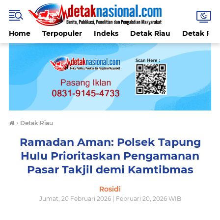
Home
Terpopuler
Indeks
Detak Riau
Detak Reli
›
Detak Riau
Ramadan Aman: Polsek Tapung
Hulu Prioritaskan Pengamanan
Pasar Takjil demi Kamtibmas
Rosidi
Jumat, 20 Februari 2026 | Februari 20, 2026 WIB