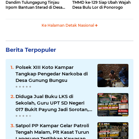
Dandim Tulungagung Tinjau
TMMD ke-129 Siap Ubah Wajah
Irpom Bantuan Sterad di Desa
Desa Bulu Lor di Ponorogo
Tamban
Ke Halaman Detak Nasional
Berita Terpopuler
Polsek XIII Koto Kampar
Tangkap Pengedar Narkoba di
Desa Gunung Bungsu
Diduga Jual Buku LKS di
Sekolah, Guru UPT SD Negeri
017 Bukit Payung Jadi Sorotan,
Disdikpora Kampar Tegaskan
Tidak Pernah Beri Izin
Satpol PP Kampar Gelar Patroli
Tengah Malam, Plt Kasat Turun
Langsung Tertibkan Kawasan