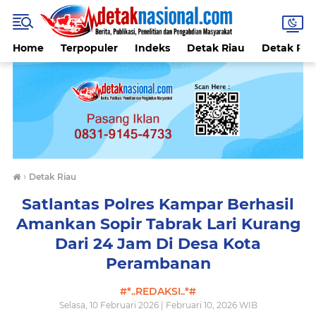
Home
Terpopuler
Indeks
Detak Riau
Detak Reli
›
Detak Riau
Satlantas Polres Kampar Berhasil
Amankan Sopir Tabrak Lari Kurang
Dari 24 Jam Di Desa Kota
Perambanan
#*..REDAKSI..*#
Selasa, 10 Februari 2026 | Februari 10, 2026 WIB