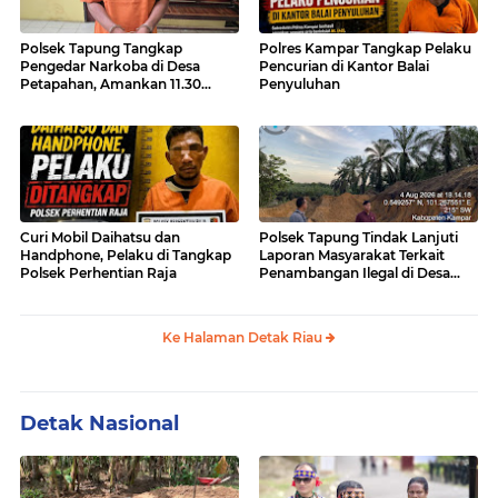
Polsek Tapung Tangkap
Polres Kampar Tangkap Pelaku
Pengedar Narkoba di Desa
Pencurian di Kantor Balai
Petapahan, Amankan 11.30
Penyuluhan
Gram sabu-sabu
Curi Mobil Daihatsu dan
Polsek Tapung Tindak Lanjuti
Handphone, Pelaku di Tangkap
Laporan Masyarakat Terkait
Polsek Perhentian Raja
Penambangan Ilegal di Desa
Bencah Kelubi
Ke Halaman Detak Riau
Detak Nasional