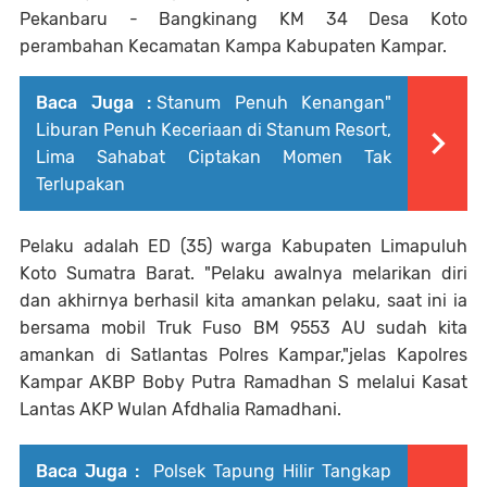
Pekanbaru - Bangkinang KM 34 Desa Koto
perambahan Kecamatan Kampa Kabupaten Kampar.
Baca Juga :
Stanum Penuh Kenangan"
Liburan Penuh Keceriaan di Stanum Resort,
Lima Sahabat Ciptakan Momen Tak
Terlupakan
Pelaku adalah ED (35) warga Kabupaten Limapuluh
Koto Sumatra Barat. "Pelaku awalnya melarikan diri
dan akhirnya berhasil kita amankan pelaku, saat ini ia
bersama mobil Truk Fuso BM 9553 AU sudah kita
amankan di Satlantas Polres Kampar,"jelas Kapolres
Kampar AKBP Boby Putra Ramadhan S melalui Kasat
Lantas AKP Wulan Afdhalia Ramadhani.
Baca Juga :
Polsek Tapung Hilir Tangkap