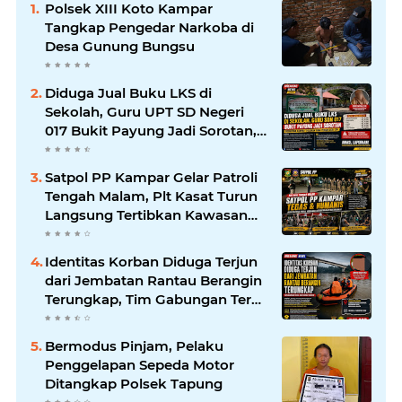
Polsek XIII Koto Kampar
Tangkap Pengedar Narkoba di
Desa Gunung Bungsu
Diduga Jual Buku LKS di
Sekolah, Guru UPT SD Negeri
017 Bukit Payung Jadi Sorotan,
Disdikpora Kampar Tegaskan
Tidak Pernah Beri Izin
Satpol PP Kampar Gelar Patroli
Tengah Malam, Plt Kasat Turun
Langsung Tertibkan Kawasan
Publik dan Warung Karaoke
Identitas Korban Diduga Terjun
dari Jembatan Rantau Berangin
Terungkap, Tim Gabungan Terus
Sisir Sungai Kampar
Bermodus Pinjam, Pelaku
Penggelapan Sepeda Motor
Ditangkap Polsek Tapung