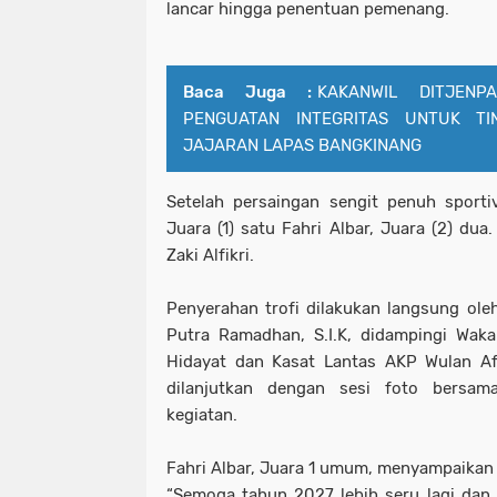
lancar hingga penentuan pemenang.
Baca Juga :
KAKANWIL DITJENP
PENGUATAN INTEGRITAS UNTUK TI
JAJARAN LAPAS BANGKINANG
Setelah persaingan sengit penuh sporti
Juara (1) satu Fahri Albar, Juara (2) dua
Zaki Alfikri.
Penyerahan trofi dilakukan langsung ol
Putra Ramadhan, S.I.K, didampingi Wak
Hidayat dan Kasat Lantas AKP Wulan Afdh
dilanjutkan dengan sesi foto bersam
kegiatan.
Fahri Albar, Juara 1 umum, menyampaikan
“Semoga tahun 2027 lebih seru lagi da