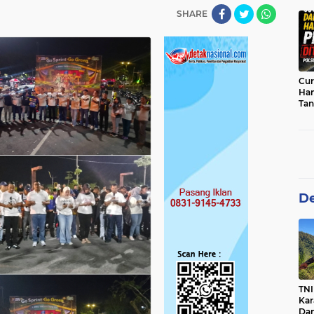
sab
SHARE
Cur
Han
Tan
Per
De
TNI
Kar
Da