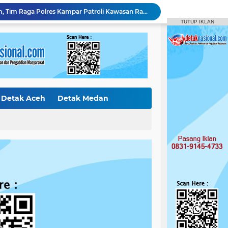
Jaga Kondusivitas Malam, Tim Raga Polres Kampar Patroli Kawasan Ramai hingga Lingkar Kantor Bupati
MASA BAKTI KETUA UMUM HMI CABANG ACEH TIMUR PERIODE 2025–2026 BERAKHIR, AFRIZAL: AMANAH TELAH DITUNAIKAN, PERJUANGAN AKAN TERUS BERLANJUT
TUTUP IKLAN
Dari Aceh Timur, Sebuah Karya Logo Untuk 21 Damai Aceh : “Saban Sare Jaga Perdamaian”
Amankan 1,95 Gram Sabu dan 2 Butir Ekstasi, Polsek Kampar Kiri Hilir Tangkap Pengedar Usia 26 Tahun
Polsek Tapung Tangkap Pengedar Narkoba di Desa Petapahan, Amankan 11.30 Gram sabu-sabu
Polres Kampar Serahkan Jembatan Merah Putih Presisi Hasil Renovasi ke Warga Pulau Jambu Kuok
Pelaku Pencurian di Kantor Balai Penyuluhan
Curi Mobil Daihatsu dan Handphone, Pelaku di Tangkap Polsek Perhentian Raja
Detak Aceh
Detak Medan
Polsek Tapung Tindak Lanjuti Laporan Masyarakat Terkait Penambangan Ilegal di Desa Bencah Kelubi
ak Internasiona
Detak Nasion
PC F-SPTI Rokan Hulu Sambut Hari Veteran Nasional dan HUT ke-81 Kemerdekaan RI