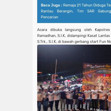
Baca Juga :
Remaja 21 Tahun Diduga Te
Rantau Berangin, Tim SAR Gabung
Pencarian
Acara dibuka langsung oleh Kapolre
Ramadhan, S.I.K, didampingi Kasat Lantas
S.Trk., S.I.K, di bawah gerbang start Fun 