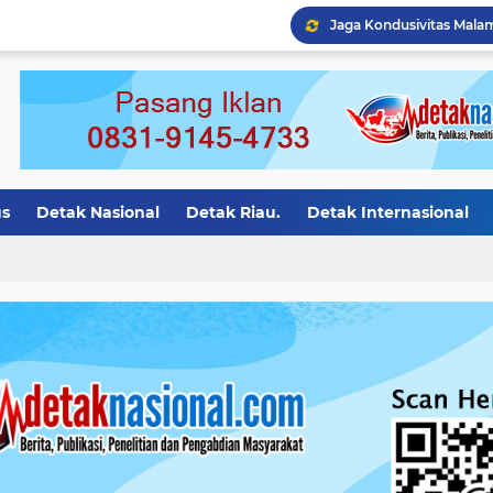
Polres Kampar Tangkap 
us
Detak Nasional
Detak Riau.
Detak Internasional
ak Opini
detak riau
Detak Motivasi
Detak Bali
Det
Siak