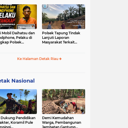
u-sabu
i Mobil Daihatsu dan
Polsek Tapung Tindak
dphone, Pelaku di
Lanjuti Laporan
gkap Polsek
Masyarakat Terkait
hentian Raja
Penambangan Ilegal di
Desa Bencah Kelubi
Ke Halaman Detak Riau
tak Nasional
 Dukung Pendidikan
Demi Kemudahan
akter, Koramil Pule
Warga, Pembangunan
mpingi
Jembatan Gantung