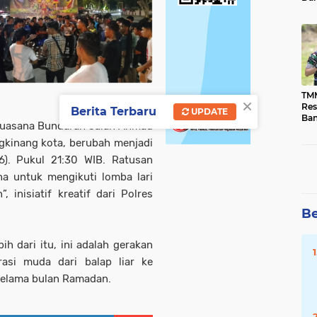
Mou
SMA
TMM
×
Res
Berita Terbaru
UPDATE
Ban
uasana Bundaran Jalan Ahmad
Dim
Ses
ngkinang kota, berubah menjadi
). Pukul 21:30 WIB. Ratusan
a untuk mengikuti lomba lari
 inisiatif kreatif dari Polres
Be
ih dari itu, ini adalah gerakan
rasi muda dari balap liar ke
 selama bulan Ramadan.