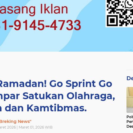
De
 Ramadan! Go Sprint Go
mpar Satukan Olahraga,
 dan Kamtibmas.
Pol
Breking News"
Pen
Des
ret 2026 | Maret 01, 2026 WIB
Ama