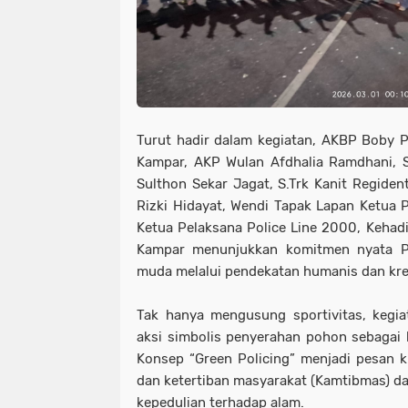
Turut hadir dalam kegiatan, AKBP Boby P
Kampar, AKP Wulan Afdhalia Ramdhani, S.T
Sulthon Sekar Jagat, S.Trk Kanit Regide
Rizki Hidayat, Wendi Tapak Lapan Ketua P
Ketua Pelaksana Police Line 2000, Kehadi
Kampar menunjukkan komitmen nyata P
muda melalui pendekatan humanis dan krea
Tak hanya mengusung sportivitas, kegia
aksi simbolis penyerahan pohon sebagai 
Konsep “Green Policing” menjadi pesan
dan ketertiban masyarakat (Kamtibmas) da
kepedulian terhadap alam.