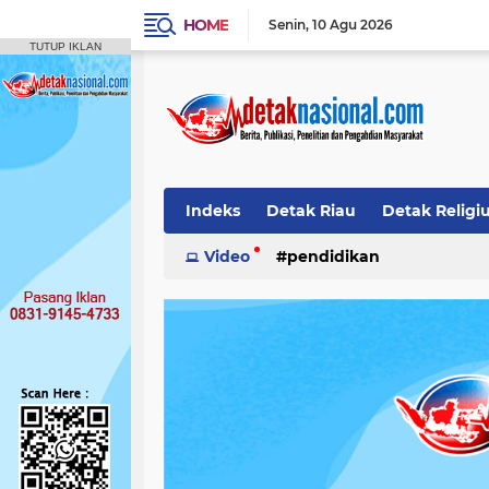
HOME
Senin
10 Agu 2026
TUTUP IKLAN
Indeks
Detak Riau
Detak Religi
Pendidikan
Video
pendidikan
Detak Nasional.
Det
Detak Sumbar
Publikasi Ilmiah