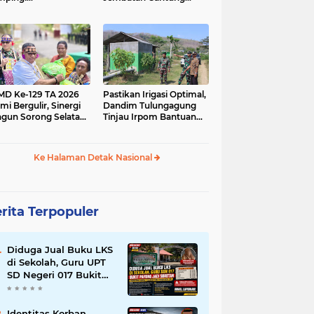
ntaineering MOGD
Sungai Afia Terus
N 1 Pule
Berlanjut
D Ke-129 TA 2026
Pastikan Irigasi Optimal,
mi Bergulir, Sinergi
Dandim Tulungagung
gun Sorong Selatan
Tinjau Irpom Bantuan
ulai dari Kampung
Sterad di Desa Tamban
or
Ke Halaman Detak Nasional
rita Terpopuler
Diduga Jual Buku LKS
di Sekolah, Guru UPT
SD Negeri 017 Bukit
Payung Jadi Sorotan,
Disdikpora Kampar
Tegaskan Tidak
Identitas Korban