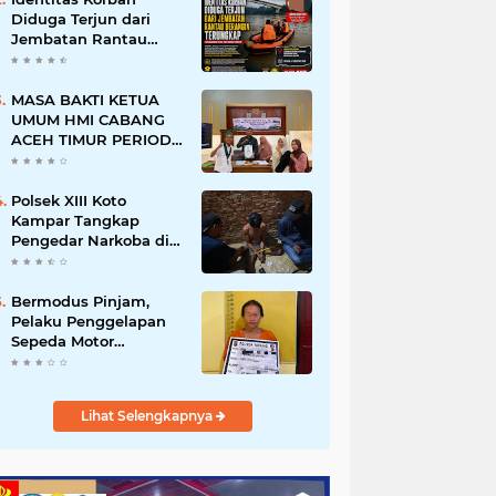
Pernah Beri Izin
Diduga Terjun dari
Jembatan Rantau
Berangin Terungkap,
Tim Gabungan Terus
Sisir Sungai Kampar
MASA BAKTI KETUA
UMUM HMI CABANG
ACEH TIMUR PERIODE
2025–2026 BERAKHIR,
AFRIZAL: AMANAH
TELAH DITUNAIKAN,
Polsek XIII Koto
PERJUANGAN AKAN
Kampar Tangkap
TERUS BERLANJUT
Pengedar Narkoba di
Desa Gunung Bungsu
Bermodus Pinjam,
Pelaku Penggelapan
Sepeda Motor
Ditangkap Polsek
Tapung
Lihat Selengkapnya