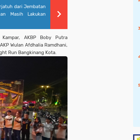
rjatuh dari Jembatan
an Masih Lakukan
s Kampar, AKBP Boby Putra
 AKP Wulan Afdhalia Ramdhani,
Night Run Bangkinang Kota.