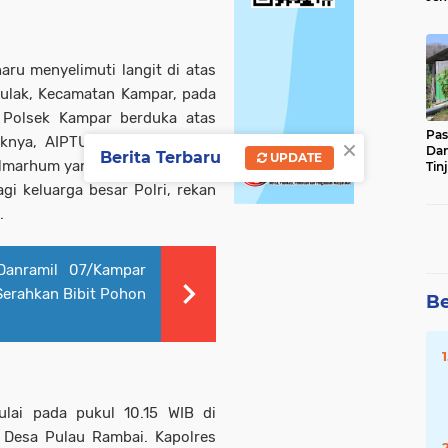
Sun
Ber
ru menyelimuti langit di atas
ulak, Kecamatan Kampar, pada
 Polsek Kampar berduka atas
Pas
×
knya, AIPTU Apendra, S.Pd.i.,
Da
Berita Terbaru
UPDATE
almarhum yang disebabkan oleh
Tin
Ste
i keluarga besar Polri, rekan
.
Danramil 07/Kampar
 Serahkan Bibit Pohon
Be
lai pada pukul 10.15 WIB di
Desa Pulau Rambai. Kapolres