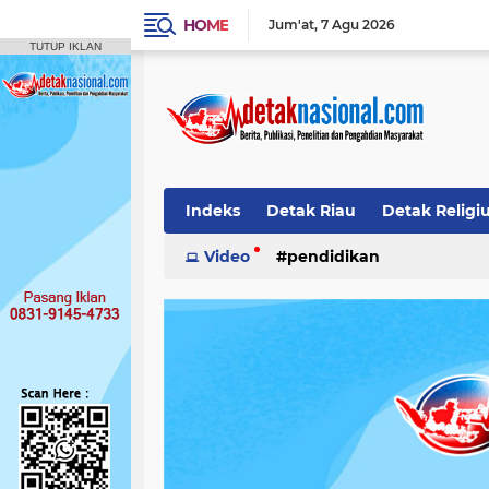
HOME
Jum'at
7 Agu 2026
TUTUP IKLAN
Indeks
Detak Riau
Detak Religi
Pendidikan
Video
pendidikan
Detak Opini
Detak N
Publikasi Ilmiah
Siak
Detak Nas