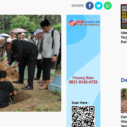
SHARE
Ide
Ter
Ran
Ter
Gab
Sun
De
De
Wa
Jem