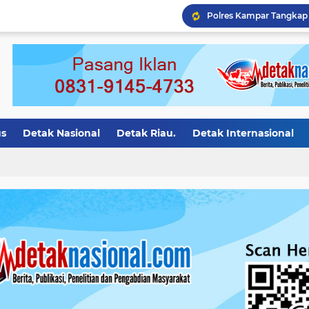
Polres Kampar Tangkap 
us
Detak Nasional
Detak Riau.
Detak Internasional
asional.
Detak Motivasi
detak riau
Detak Bali
Det
ion