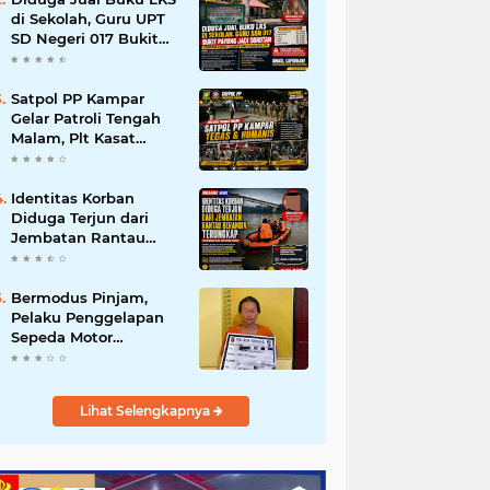
di Sekolah, Guru UPT
SD Negeri 017 Bukit
Payung Jadi Sorotan,
Disdikpora Kampar
Tegaskan Tidak
Satpol PP Kampar
Pernah Beri Izin
Gelar Patroli Tengah
Malam, Plt Kasat
Turun Langsung
Tertibkan Kawasan
Publik dan Warung
Identitas Korban
Karaoke
Diduga Terjun dari
Jembatan Rantau
Berangin Terungkap,
Tim Gabungan Terus
Sisir Sungai Kampar
Bermodus Pinjam,
Pelaku Penggelapan
Sepeda Motor
Ditangkap Polsek
Tapung
Lihat Selengkapnya