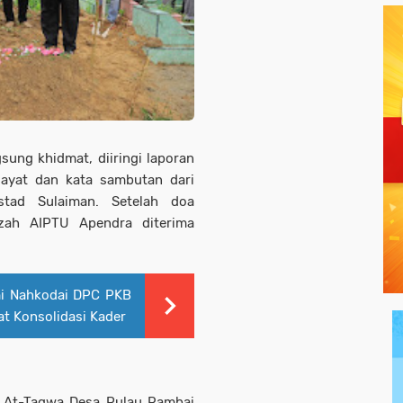
ung khidmat, diiringi laporan
ayat dan kata sambutan dari
stad Sulaiman. Setelah doa
azah AIPTU Apendra diterima
i Nahkodai DPC PKB
at Konsolidasi Kader
id At-Taqwa Desa Pulau Rambai