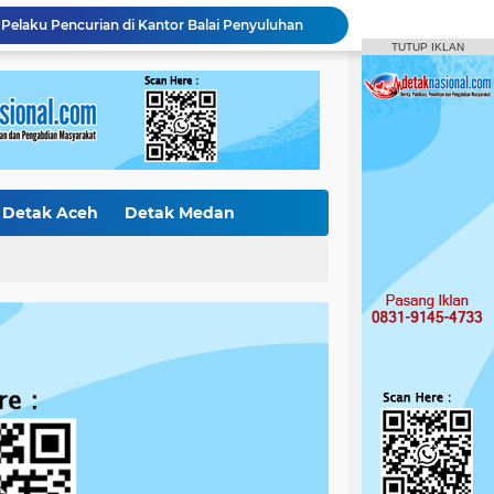
Pelaku Pencurian di Kantor Balai Penyuluhan
Curi Mobil Daihatsu dan Handphone, Pelaku di Tangkap Polsek Perhentian Raja
TUTUP IKLAN
Polsek Tapung Tindak Lanjuti Laporan Masyarakat Terkait Penambangan Ilegal di Desa Bencah Kelubi
Identitas Korban Diduga Terjun dari Jembatan Rantau Berangin Terungkap, Tim Gabungan Terus Sisir Sungai Kampar
Diduga Jual Buku LKS di Sekolah, Guru UPT SD Negeri 017 Bukit Payung Jadi Sorotan, Disdikpora Kampar Tegaskan Tidak Pernah Beri Izin
Bermodus Pinjam, Pelaku Penggelapan Sepeda Motor Ditangkap Polsek Tapung
Polsek XIII Koto Kampar Tangkap Pengedar Narkoba di Desa Gunung Bungsu
Ketua DPRD Kampar Apresiasi Fun Run Karang Taruna Tapung Hilir, Warga Antusias Sambut HUT RI.
Detak Aceh
Detak Medan
Satpol PP Kampar Gelar Patroli Tengah Malam, Plt Kasat Turun Langsung Tertibkan Kawasan Publik dan Warung Karaoke
Polres Kampar Serahkan Jembatan Merah Putih Presisi Hasil Renovasi ke Warga Pulau Jambu Kuok
ak Internasiona
Detak Sumbar