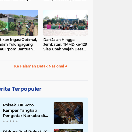
gai Afia Terus
Dimulai dari Kampung
lanjut
Sesor
tikan Irigasi Optimal,
Dari Jalan Hingga
ndim Tulungagung
Jembatan, TMMD ke-129
jau Irpom Bantuan
Siap Ubah Wajah Desa
rad di Desa Tamban
Bulu Lor di Ponorogo
Ke Halaman Detak Nasional
rita Terpopuler
Polsek XIII Koto
Kampar Tangkap
Pengedar Narkoba di
Desa Gunung Bungsu
Diduga Jual Buku LKS