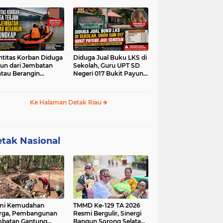
Desa Bencah Kelubi
ntitas Korban Diduga
Diduga Jual Buku LKS di
jun dari Jembatan
Sekolah, Guru UPT SD
tau Berangin
Negeri 017 Bukit Payung
ungkap, Tim
Jadi Sorotan, Disdikpora
ungan Terus Sisir
Kampar Tegaskan Tidak
gai Kampar
Pernah Beri Izin
Ke Halaman Detak Riau
tak Nasional
mi Kemudahan
TMMD Ke-129 TA 2026
rga, Pembangunan
Resmi Bergulir, Sinergi
batan Gantung
Bangun Sorong Selatan