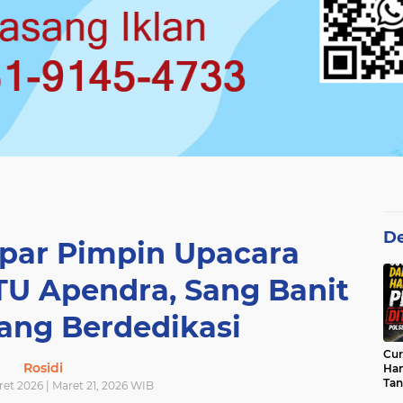
De
par Pimpin Upacara
 Apendra, Sang Banit
ang Berdedikasi
Cur
Rosidi
Han
Tan
ret 2026 | Maret 21, 2026 WIB
Per