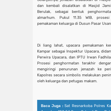
dan kembali disalatkan di Masjid Ja
Berulak, sebagai bentuk penghormat
almarhum. Pukul 11.35 WIB, prosesi
pemakaman keluarga di Dusun Pasar Usang
Di liang lahat, upacara pemakaman kem
Kampar sebagai Inspektur Upacara, dida
Perwira Upacara, dan IPTU Irwan Fadhil
Prosesi penghormatan terakhir deng
mengiringi penurunan jenazah ke peris
Kapolres secara simbolis melakukan penim
oleh keluarga dan petugas makam.
Baca Juga :
Sat Resnarkoba Polres Ka