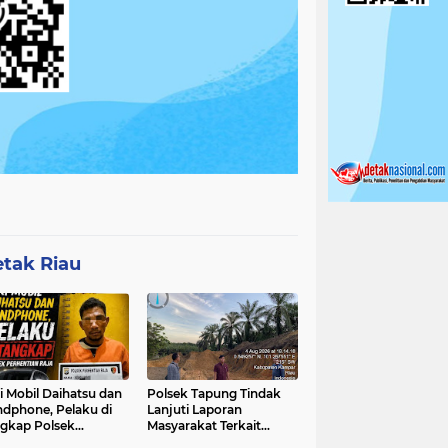
tak Riau
i Mobil Daihatsu dan
Polsek Tapung Tindak
dphone, Pelaku di
Lanjuti Laporan
gkap Polsek
Masyarakat Terkait
hentian Raja
Penambangan Ilegal di