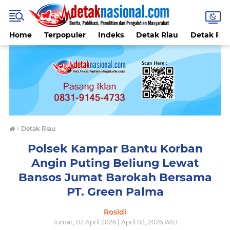
Home
Terpopuler
Indeks
Detak Riau
Detak Reli
›
Detak Riau
Polsek Kampar Bantu Korban
Angin Puting Beliung Lewat
Bansos Jumat Barokah Bersama
PT. Green Palma
Rosidi
Jumat, 03 April 2026 | April 03, 2026 WIB