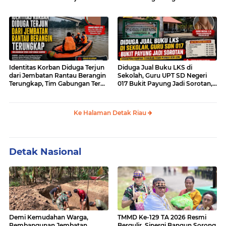
Bencah Kelubi
Identitas Korban Diduga Terjun
Diduga Jual Buku LKS di
dari Jembatan Rantau Berangin
Sekolah, Guru UPT SD Negeri
Terungkap, Tim Gabungan Terus
017 Bukit Payung Jadi Sorotan,
Sisir Sungai Kampar
Disdikpora Kampar Tegaskan
Tidak Pernah Beri Izin
Ke Halaman Detak Riau
Detak Nasional
Demi Kemudahan Warga,
TMMD Ke-129 TA 2026 Resmi
Pembangunan Jembatan
Bergulir, Sinergi Bangun Sorong