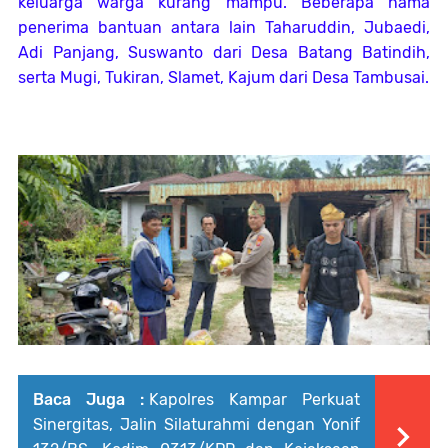
keluarga warga kurang mampu. Beberapa nama
penerima bantuan antara lain Taharuddin, Jubaedi,
Adi Panjang, Suswanto dari Desa Batang Batindih,
serta Mugi, Tukiran, Slamet, Kajum dari Desa Tambusai.
Baca Juga :
Kapolres Kampar Perkuat
Sinergitas, Jalin Silaturahmi dengan Yonif