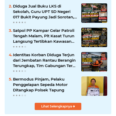
Diduga Jual Buku LKS di
Sekolah, Guru UPT SD Negeri
017 Bukit Payung Jadi Sorotan,
Disdikpora Kampar Tegaskan
Tidak Pernah Beri Izin
Satpol PP Kampar Gelar Patroli
Tengah Malam, Plt Kasat Turun
Langsung Tertibkan Kawasan
Publik dan Warung Karaoke
Identitas Korban Diduga Terjun
dari Jembatan Rantau Berangin
Terungkap, Tim Gabungan Terus
Sisir Sungai Kampar
Bermodus Pinjam, Pelaku
Penggelapan Sepeda Motor
Ditangkap Polsek Tapung
Lihat Selengkapnya