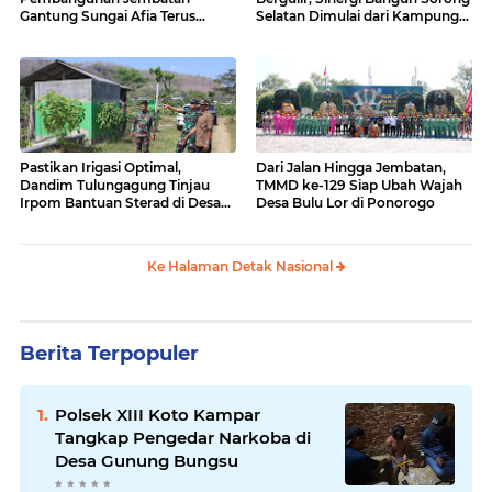
Gantung Sungai Afia Terus
Selatan Dimulai dari Kampung
Berlanjut
Sesor
Pastikan Irigasi Optimal,
Dari Jalan Hingga Jembatan,
Dandim Tulungagung Tinjau
TMMD ke-129 Siap Ubah Wajah
Irpom Bantuan Sterad di Desa
Desa Bulu Lor di Ponorogo
Tamban
Ke Halaman Detak Nasional
Berita Terpopuler
Polsek XIII Koto Kampar
Tangkap Pengedar Narkoba di
Desa Gunung Bungsu