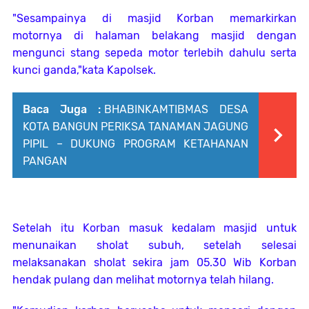
"Sesampainya di masjid Korban memarkirkan
motornya di halaman belakang masjid dengan
mengunci stang sepeda motor terlebih dahulu serta
kunci ganda,"kata Kapolsek.
Baca Juga :
BHABINKAMTIBMAS DESA
KOTA BANGUN PERIKSA TANAMAN JAGUNG
PIPIL – DUKUNG PROGRAM KETAHANAN
PANGAN
Setelah itu Korban masuk kedalam masjid untuk
menunaikan sholat subuh, setelah selesai
melaksanakan sholat sekira jam 05.30 Wib Korban
hendak pulang dan melihat motornya telah hilang.