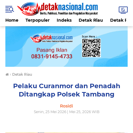
Home
Terpopuler
Indeks
Detak Riau
Detak Reli
›
Detak Riau
Pelaku Curanmor dan Penadah
Ditangkap Polsek Tambang
Rosidi
Senin, 25 Mei 2026 | Mei 25, 2026 WIB