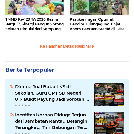
TMMD Ke-129 TA 2026 Resmi
Pastikan Irigasi Optimal,
Bergulir, Sinergi Bangun Sorong
Dandim Tulungagung Tinjau
Selatan Dimulai dari Kampung
Irpom Bantuan Sterad di Desa
Sesor
Tamban
Ke Halaman Detak Nasional
Berita Terpopuler
Diduga Jual Buku LKS di
Sekolah, Guru UPT SD Negeri
017 Bukit Payung Jadi Sorotan,
Disdikpora Kampar Tegaskan
Tidak Pernah Beri Izin
Identitas Korban Diduga Terjun
dari Jembatan Rantau Berangin
Terungkap, Tim Gabungan Terus
Sisir Sungai Kampar