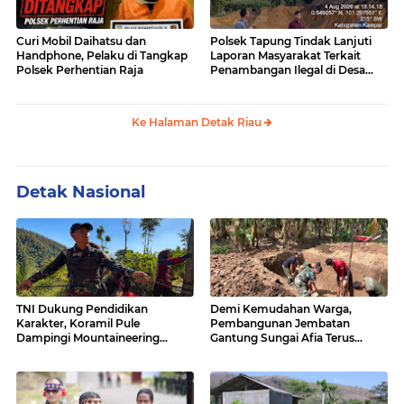
Curi Mobil Daihatsu dan
Polsek Tapung Tindak Lanjuti
Handphone, Pelaku di Tangkap
Laporan Masyarakat Terkait
Polsek Perhentian Raja
Penambangan Ilegal di Desa
Bencah Kelubi
Ke Halaman Detak Riau
Detak Nasional
TNI Dukung Pendidikan
Demi Kemudahan Warga,
Karakter, Koramil Pule
Pembangunan Jembatan
Dampingi Mountaineering
Gantung Sungai Afia Terus
MOGD SMAN 1 Pule
Berlanjut