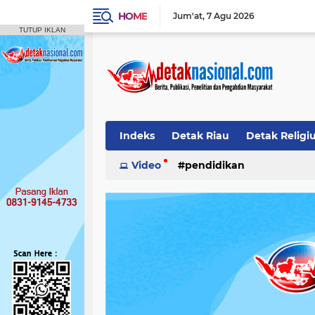
HOME
Jum'at
7 Agu 2026
TUTUP IKLAN
Indeks
Detak Riau
Detak Religi
Pendidikan
Video
pendidikan
Detak Opini
Detak M
Publikasi Ilmiah
Siak
Detak Nas