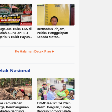
a Bencah Kelubi
Gabungan Terus Sisir
Sungai Kampar
uga Jual Buku LKS di
Bermodus Pinjam,
olah, Guru UPT SD
Pelaku Penggelapan
eri 017 Bukit Payung
Sepeda Motor
i Sorotan, Disdikpora
Ditangkap Polsek
par Tegaskan Tidak
Tapung
nah Beri Izin
Ke Halaman Detak Riau
tak Nasional
mi Kemudahan
TMMD Ke-129 TA 2026
rga, Pembangunan
Resmi Bergulir, Sinergi
batan Gantung
Bangun Sorong Selatan