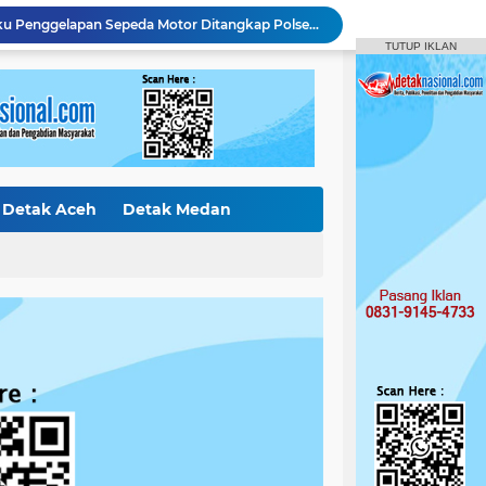
Polsek XIII Koto Kampar Tangkap Pengedar Narkoba di Desa Gunung Bungsu
TUTUP IKLAN
Ketua DPRD Kampar Apresiasi Fun Run Karang Taruna Tapung Hilir, Warga Antusias Sambut HUT RI.
Satpol PP Kampar Gelar Patroli Tengah Malam, Plt Kasat Turun Langsung Tertibkan Kawasan Publik dan Warung Karaoke
"BHABINKAMTIBMAS DESA KOTA BANGUN PERIKSA TANAMAN JAGUNG PIPIL – DUKUNG PROGRAM KETAHANAN PANGAN"
Polres Kampar Raih 'Presisi award' dari lemkapi – Dinilai Inovatif Dalam Pelayanan dan Penegakan Hukum
Curi Mobil Daihatsu dan Handphone, Pelaku di Tangkap Polsek Perhentian Raja
Polsek Tapung Tindak Lanjuti Laporan Masyarakat Terkait Penambangan Ilegal di Desa Bencah Kelubi
Identitas Korban Diduga Terjun dari Jembatan Rantau Berangin Terungkap, Tim Gabungan Terus Sisir Sungai Kampar
Detak Aceh
Detak Medan
Diduga Jual Buku LKS di Sekolah, Guru UPT SD Negeri 017 Bukit Payung Jadi Sorotan, Disdikpora Kampar Tegaskan Tidak Pernah Beri Izin
ak Internasiona
Detak Sumbar
Bermodus Pinjam, Pelaku Penggelapan Sepeda Motor Ditangkap Polsek Tapung