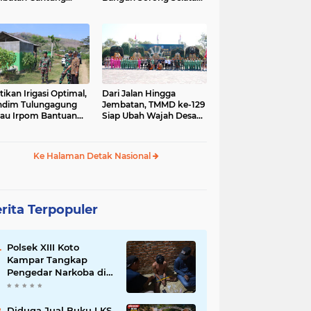
gai Afia Terus
Dimulai dari Kampung
lanjut
Sesor
tikan Irigasi Optimal,
Dari Jalan Hingga
ndim Tulungagung
Jembatan, TMMD ke-129
jau Irpom Bantuan
Siap Ubah Wajah Desa
rad di Desa Tamban
Bulu Lor di Ponorogo
Ke Halaman Detak Nasional
rita Terpopuler
Polsek XIII Koto
Kampar Tangkap
Pengedar Narkoba di
Desa Gunung Bungsu
Diduga Jual Buku LKS