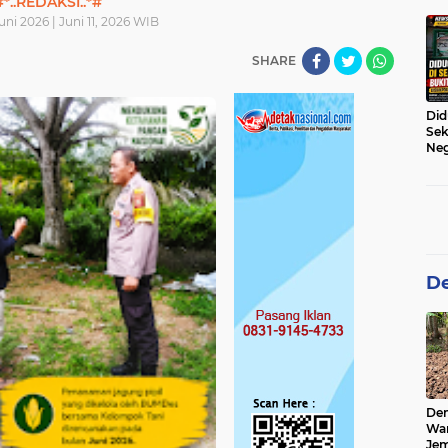
#*..REDAKSI..*#
Des
uni 2026 | Juni 11, 2026 WIB
SHARE
Did
Sek
Neg
Jad
Kam
Per
De
De
Wa
Jem