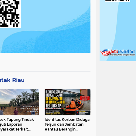
tak Riau
sek Tapung Tindak
Identitas Korban Diduga
juti Laporan
Terjun dari Jembatan
yarakat Terkait
Rantau Berangin
ambangan Ilegal di
Terungkap, Tim