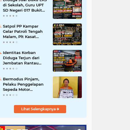
di Sekolah, Guru UPT
SD Negeri 017 Bukit
Payung Jadi Sorotan,
Disdikpora Kampar
Tegaskan Tidak
Satpol PP Kampar
Pernah Beri Izin
Gelar Patroli Tengah
Malam, Plt Kasat
Turun Langsung
Tertibkan Kawasan
Publik dan Warung
Identitas Korban
Karaoke
Diduga Terjun dari
Jembatan Rantau
Berangin Terungkap,
Tim Gabungan Terus
Sisir Sungai Kampar
Bermodus Pinjam,
Pelaku Penggelapan
Sepeda Motor
Ditangkap Polsek
Tapung
Lihat Selengkapnya