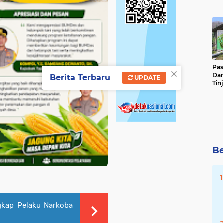
Sun
Ber
Pas
×
Da
Berita Terbaru
UPDATE
Tin
Ste
Be
gkap Pelaku Narkoba