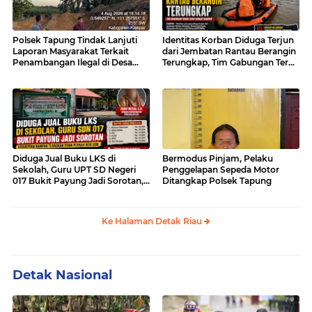
Polsek Tapung Tindak Lanjuti
Identitas Korban Diduga Terjun
Laporan Masyarakat Terkait
dari Jembatan Rantau Berangin
Penambangan Ilegal di Desa
Terungkap, Tim Gabungan Terus
Bencah Kelubi
Sisir Sungai Kampar
Diduga Jual Buku LKS di
Bermodus Pinjam, Pelaku
Sekolah, Guru UPT SD Negeri
Penggelapan Sepeda Motor
017 Bukit Payung Jadi Sorotan,
Ditangkap Polsek Tapung
Disdikpora Kampar Tegaskan
Tidak Pernah Beri Izin
Ke Halaman Detak Riau
Detak Nasional