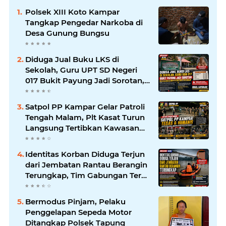
Polsek XIII Koto Kampar
Tangkap Pengedar Narkoba di
Desa Gunung Bungsu
Diduga Jual Buku LKS di
Sekolah, Guru UPT SD Negeri
017 Bukit Payung Jadi Sorotan,
Disdikpora Kampar Tegaskan
Tidak Pernah Beri Izin
Satpol PP Kampar Gelar Patroli
Tengah Malam, Plt Kasat Turun
Langsung Tertibkan Kawasan
Publik dan Warung Karaoke
Identitas Korban Diduga Terjun
dari Jembatan Rantau Berangin
Terungkap, Tim Gabungan Terus
Sisir Sungai Kampar
Bermodus Pinjam, Pelaku
Penggelapan Sepeda Motor
Ditangkap Polsek Tapung