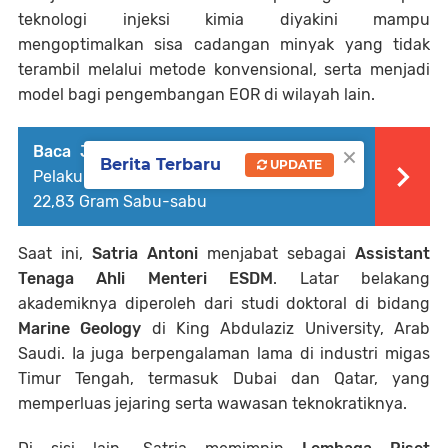
teknologi injeksi kimia diyakini mampu
mengoptimalkan sisa cadangan minyak yang tidak
terambil melalui metode konvensional, serta menjadi
model bagi pengembangan EOR di wilayah lain.
×
Baca Juga :
Polres Kampar Tangkap Dua
Berita Terbaru
UPDATE
Pelaku Narkoba di Desa Intan Jaya, Sita
22,83 Gram Sabu-sabu
Saat ini,
Satria Antoni
menjabat sebagai
Assistant
Tenaga Ahli Menteri ESDM
. Latar belakang
akademiknya diperoleh dari studi doktoral di bidang
Marine Geology
di King Abdulaziz University, Arab
Saudi. Ia juga berpengalaman lama di industri migas
Timur Tengah, termasuk Dubai dan Qatar, yang
memperluas jejaring serta wawasan teknokratiknya.