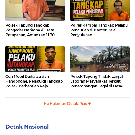
Polsek Tapung Tangkap
Polres Kampar Tangkap Pelaku
Pengedar Narkoba di Desa
Pencurian di Kantor Balai
Petapahan, Amankan 11.30
Penyuluhan
Gram sabu-sabu
Curi Mobil Daihatsu dan
Polsek Tapung Tindak Lanjuti
Handphone, Pelaku di Tangkap
Laporan Masyarakat Terkait
Polsek Perhentian Raja
Penambangan Ilegal di Desa
Bencah Kelubi
Ke Halaman Detak Riau
Detak Nasional