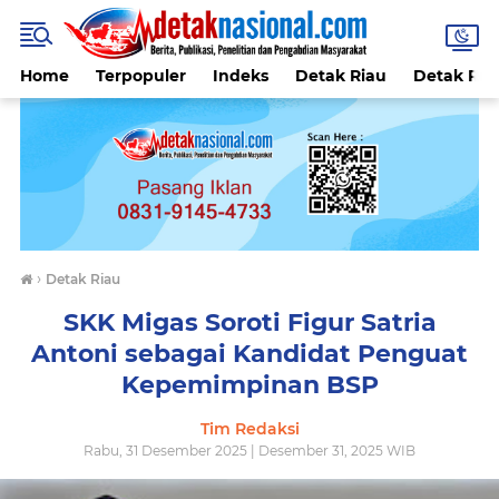
Home
Terpopuler
Indeks
Detak Riau
Detak Reli
›
Detak Riau
SKK Migas Soroti Figur Satria
Antoni sebagai Kandidat Penguat
Kepemimpinan BSP
Tim Redaksi
Rabu, 31 Desember 2025 | Desember 31, 2025 WIB