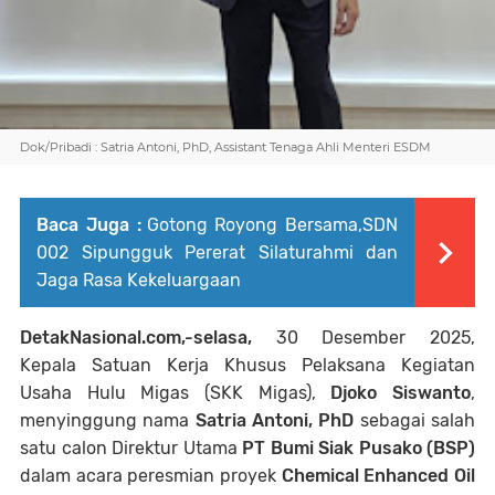
Dok/Pribadi : Satria Antoni, PhD,
Assistant Tenaga Ahli Menteri ESDM
Baca Juga :
Gotong Royong Bersama,SDN
002 Sipungguk Pererat Silaturahmi dan
Jaga Rasa Kekeluargaan
DetakNasional.com,-selasa,
30 Desember 2025,
Kepala Satuan Kerja Khusus Pelaksana Kegiatan
Usaha Hulu Migas (SKK Migas),
Djoko Siswanto
,
menyinggung nama
Satria Antoni, PhD
sebagai salah
satu calon Direktur Utama
PT Bumi Siak Pusako (BSP)
dalam acara peresmian proyek
Chemical Enhanced Oil