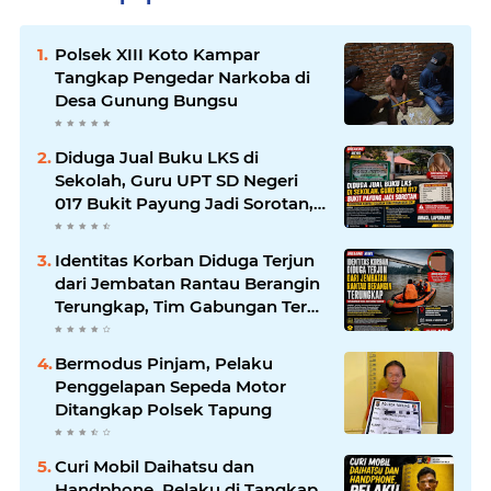
Polsek XIII Koto Kampar
Tangkap Pengedar Narkoba di
Desa Gunung Bungsu
Diduga Jual Buku LKS di
Sekolah, Guru UPT SD Negeri
017 Bukit Payung Jadi Sorotan,
Disdikpora Kampar Tegaskan
Tidak Pernah Beri Izin
Identitas Korban Diduga Terjun
dari Jembatan Rantau Berangin
Terungkap, Tim Gabungan Terus
Sisir Sungai Kampar
Bermodus Pinjam, Pelaku
Penggelapan Sepeda Motor
Ditangkap Polsek Tapung
Curi Mobil Daihatsu dan
Handphone, Pelaku di Tangkap