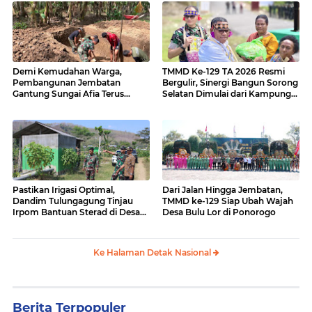
Demi Kemudahan Warga,
TMMD Ke-129 TA 2026 Resmi
Pembangunan Jembatan
Bergulir, Sinergi Bangun Sorong
Gantung Sungai Afia Terus
Selatan Dimulai dari Kampung
Berlanjut
Sesor
Pastikan Irigasi Optimal,
Dari Jalan Hingga Jembatan,
Dandim Tulungagung Tinjau
TMMD ke-129 Siap Ubah Wajah
Irpom Bantuan Sterad di Desa
Desa Bulu Lor di Ponorogo
Tamban
Ke Halaman Detak Nasional
Berita Terpopuler