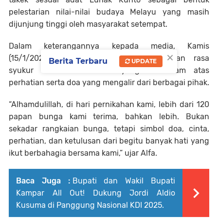
pelestarian nilai-nilai budaya Melayu yang masih
dijunjung tinggi oleh masyarakat setempat.
Dalam keterangannya kepada media, Kamis
×
(15/1/2026), Alfa Syahputra menyampaikan rasa
Berita Terbaru
UPDATE
syukur dan terima kasih yang mendalam atas
perhatian serta doa yang mengalir dari berbagai pihak.
“Alhamdulillah, di hari pernikahan kami, lebih dari 120
papan bunga kami terima, bahkan lebih. Bukan
sekadar rangkaian bunga, tetapi simbol doa, cinta,
perhatian, dan ketulusan dari begitu banyak hati yang
ikut berbahagia bersama kami,” ujar Alfa.
Baca Juga :
Bupati dan Wakil Bupati
Kampar All Out! Dukung Jordi Aldio
Kusuma di Panggung Nasional KDI 2025.