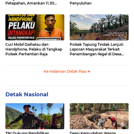
Petapahan, Amankan 11.30
Penyuluhan
Gram sabu-sabu
Curi Mobil Daihatsu dan
Polsek Tapung Tindak Lanjuti
Handphone, Pelaku di Tangkap
Laporan Masyarakat Terkait
Polsek Perhentian Raja
Penambangan Ilegal di Desa
Bencah Kelubi
Ke Halaman Detak Riau
Detak Nasional
TNI Dukung Pendidikan
Demi Kemudahan Warga,