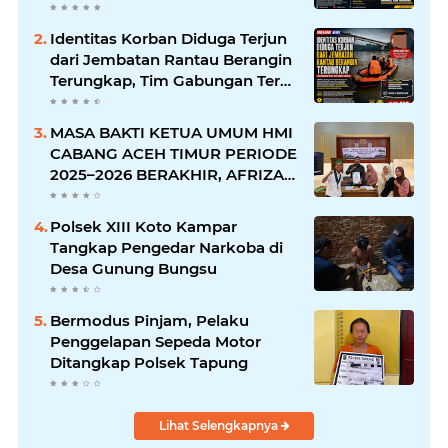
Disdikpora Kampar Tegaskan
Tidak Pernah Beri Izin
Identitas Korban Diduga Terjun
dari Jembatan Rantau Berangin
Terungkap, Tim Gabungan Terus
Sisir Sungai Kampar
MASA BAKTI KETUA UMUM HMI
CABANG ACEH TIMUR PERIODE
2025–2026 BERAKHIR, AFRIZAL:
AMANAH TELAH DITUNAIKAN,
PERJUANGAN AKAN TERUS
Polsek XIII Koto Kampar
BERLANJUT
Tangkap Pengedar Narkoba di
Desa Gunung Bungsu
Bermodus Pinjam, Pelaku
Penggelapan Sepeda Motor
Ditangkap Polsek Tapung
Lihat Selengkapnya