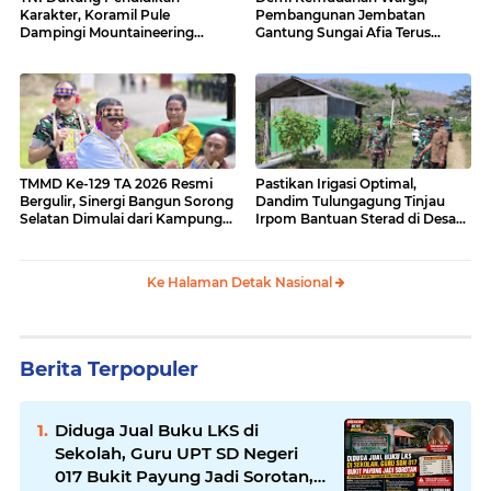
Karakter, Koramil Pule
Pembangunan Jembatan
Dampingi Mountaineering
Gantung Sungai Afia Terus
MOGD SMAN 1 Pule
Berlanjut
TMMD Ke-129 TA 2026 Resmi
Pastikan Irigasi Optimal,
Bergulir, Sinergi Bangun Sorong
Dandim Tulungagung Tinjau
Selatan Dimulai dari Kampung
Irpom Bantuan Sterad di Desa
Sesor
Tamban
Ke Halaman Detak Nasional
Berita Terpopuler
Diduga Jual Buku LKS di
Sekolah, Guru UPT SD Negeri
017 Bukit Payung Jadi Sorotan,