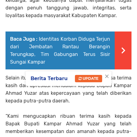
keluarga, agar keduanya dapat menjalankan tugas
dengan penuh tanggung jawab, integritas, serta
loyalitas kepada masyarakat Kabupaten Kampar.
Baca Juga :
Identitas Korban Diduga Terjun
dari Jembatan Rantau Berangin
Terungkap, Tim Gabungan Terus Sisir
Sungai Kampar
×
Selain itu, Dt. Eri Bakri juga menyampaikan rasa terima
Berita Terbaru
UPDATE
kasih dan apresiasi mendalam kepada Bupati Kampar
Ahmad Yuzar atas kepercayaan yang telah diberikan
kepada putra-putra daerah.
“Kami mengucapkan ribuan terima kasih kepada
Bapak Bupati Kampar Ahmad Yuzar yang telah
memberikan kesempatan dan amanah kepada putra-