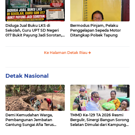
Diduga Jual Buku LKS di
Bermodus Pinjam, Pelaku
Sekolah, Guru UPT SD Negeri
Penggelapan Sepeda Motor
017 Bukit Payung Jadi Sorotan,
Ditangkap Polsek Tapung
Disdikpora Kampar Tegaskan
Tidak Pernah Beri Izin
Ke Halaman Detak Riau
Detak Nasional
Demi Kemudahan Warga,
TMMD Ke-129 TA 2026 Resmi
Pembangunan Jembatan
Bergulir, Sinergi Bangun Sorong
Gantung Sungai Afia Terus
Selatan Dimulai dari Kampung
Berlanjut
Sesor