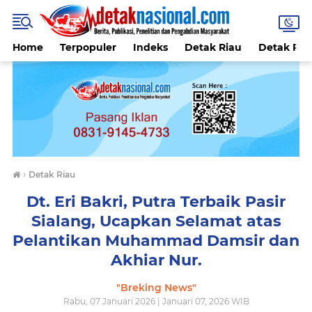
Home
Terpopuler
Indeks
Detak Riau
Detak Reli
›
Detak Riau
Dt. Eri Bakri, Putra Terbaik Pasir
Sialang, Ucapkan Selamat atas
Pelantikan Muhammad Damsir dan
Akhiar Nur.
"Breking News"
Rabu, 07 Januari 2026 | Januari 07, 2026 WIB