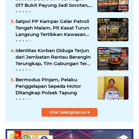
017 Bukit Payung Jadi Sorotan,
Disdikpora Kampar Tegaskan
Tidak Pernah Beri Izin
Satpol PP Kampar Gelar Patroli
Tengah Malam, Plt Kasat Turun
Langsung Tertibkan Kawasan
Publik dan Warung Karaoke
Identitas Korban Diduga Terjun
dari Jembatan Rantau Berangin
Terungkap, Tim Gabungan Terus
Sisir Sungai Kampar
Bermodus Pinjam, Pelaku
Penggelapan Sepeda Motor
Ditangkap Polsek Tapung
Lihat Selengkapnya