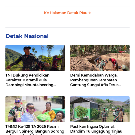
Bencah Kelubi
Ke Halaman Detak Riau
Detak Nasional
TNI Dukung Pendidikan
Demi Kemudahan Warga,
Karakter, Koramil Pule
Pembangunan Jembatan
Dampingi Mountaineering
Gantung Sungai Afia Terus
MOGD SMAN 1 Pule
Berlanjut
TMMD Ke-129 TA 2026 Resmi
Pastikan Irigasi Optimal,
Bergulir, Sinergi Bangun Sorong
Dandim Tulungagung Tinjau