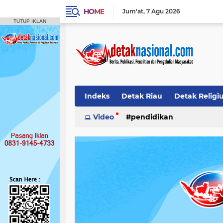
HOME
Jum'at
7 Agu 2026
TUTUP IKLAN
Indeks
Detak Riau
Detak Religi
Pendidikan
Video
pendidikan
Detak Opini
Detak N
Publikasi Ilmiah
Siak
Detak Nas