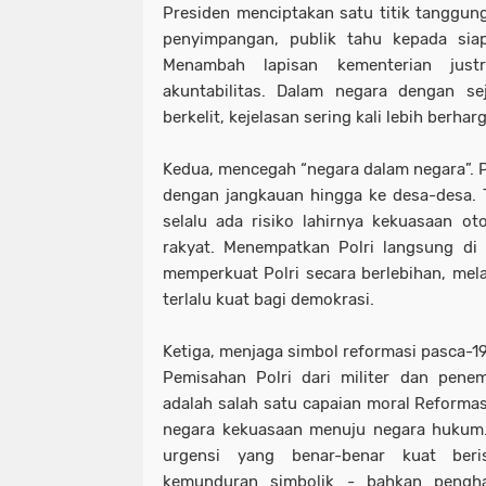
Presiden menciptakan satu titik tanggung 
penyimpangan, publik tahu kepada siap
Menambah lapisan kementerian just
akuntabilitas. Dalam negara dengan s
berkelit, kejelasan sering kali lebih berha
Kedua, mencegah “negara dalam negara”. Po
dengan jangkauan hingga ke desa-desa. Ta
selalu ada risiko lahirnya kekuasaan o
rakyat. Menempatkan Polri langsung di
memperkuat Polri secara berlebihan, mel
terlalu kuat bagi demokrasi.
Ketiga, menjaga simbol reformasi pasca-1
Pemisahan Polri dari militer dan pene
adalah salah satu capaian moral Reformas
negara kekuasaan menuju negara hukum.
urgensi yang benar-benar kuat beri
kemunduran simbolik - bahkan pengha