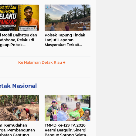
u-sabu
i Mobil Daihatsu dan
Polsek Tapung Tindak
dphone, Pelaku di
Lanjuti Laporan
gkap Polsek
Masyarakat Terkait
hentian Raja
Penambangan Ilegal di
Desa Bencah Kelubi
Ke Halaman Detak Riau
tak Nasional
mi Kemudahan
TMMD Ke-129 TA 2026
rga, Pembangunan
Resmi Bergulir, Sinergi
batan Gantung
Bangun Sorong Selatan