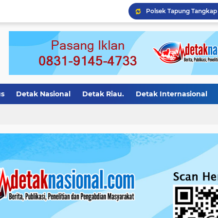
Polres Kampar Tangkap 
us
Detak Nasional
Detak Riau.
Detak Internasional
asional.
Detak Motivasi
detak riau
Detak Bali
Det
ion