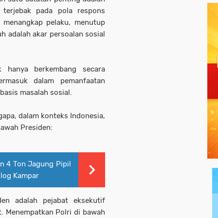
 terjebak pada pola respons
di, menangkap pelaku, menutup
uh adalah akar persoalan sosial
ak hanya berkembang secara
 termasuk dalam pemanfaatan
asis masalah sosial.
apa, dalam konteks Indonesia,
bawah Presiden:
an 4 Ton Jagung Pipil
Bulog Kampar
iden adalah pejabat eksekutif
at. Menempatkan Polri di bawah