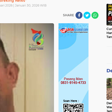
Breking News"
sab
ari 2026 | Januari 30, 2026 WIB
SHARE
Cur
Han
Tan
Per
De
De
Wa
Jem