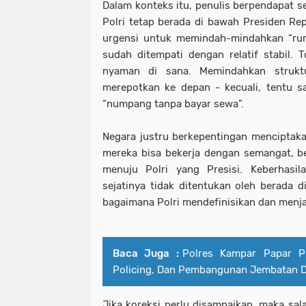
Dalam konteks itu, penulis berpendapat s
Polri tetap berada di bawah Presiden Repu
urgensi untuk memindah-mindahkan “ruma
sudah ditempati dengan relatif stabil. 
nyaman di sana. Memindahkan strukt
merepotkan ke depan - kecuali, tentu sa
“numpang tanpa bayar sewa”.
Negara justru berkepentingan menciptaka
mereka bisa bekerja dengan semangat, be
menuju Polri yang Presisi. Keberhasil
sejatinya tidak ditentukan oleh berada d
bagaimana Polri mendefinisikan dan menja
Baca Juga :
Polres Kampar Papar P
Policing, Dan Pembangunan Jembatan Di
Jika koreksi perlu disampaikan, maka sal