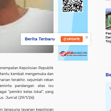
Sun
Ber
Pas
×
Da
Berita Terbaru
UPDATE
Tin
Ste
nempatan Kepolisian Republik
ertentu kembali mengemuka dan
Be
harian terakhir, sejumlah rekan
eminta pandangan atas isu
gai “pemikir kelas lokal”, yang
us. Jum'at (29/1/26)
n langsung layanan kepolisian