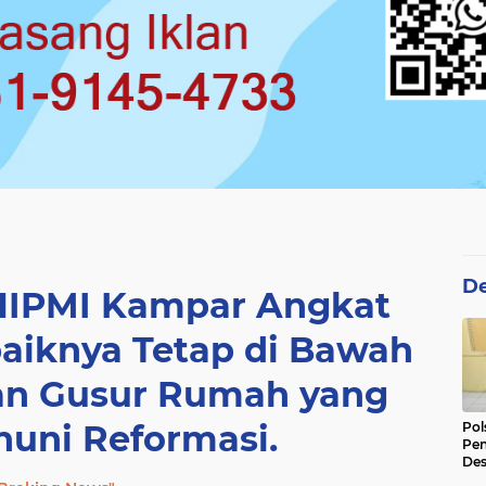
De
HIPMI Kampar Angkat
ebaiknya Tetap di Bawah
gan Gusur Rumah yang
huni Reformasi.
Pol
Pen
Des
Ama