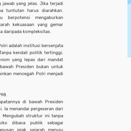
jawab yang jelas. Jika terjadi
a tuntutan harus diarahkan.
ru berpotensi mengaburkan
ejarah kekuasaan yang gemar
rga daripada kompleksitas.
lri adalah institusi bersenjata
npa kendali politik tertinggi,
tonom yang lepas dari mandat
 bawah Presiden bukan untuk
ainkan mencegah Polri menjadi
998.
mpatannya di bawah Presiden
i. Ia menandai pergeseran dari
 Mengubah struktur ini tanpa
siko dibaca publik sebagai
pusan jejak sejarah menuju