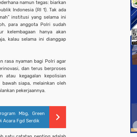
ederhana namun tegas: biarkan
blik Indonesia (RI 1). Tak ada
h” institusi yang selama ini
Toh, para anggota Polri sudah
ur kelembagaan hanya akan
ja, kalau selama ini dianggap
n rasa nyaman bagi Polri agar
rinovasi, dan terus berproses
an atau kegagalan kepolisian
i bawah siapa, melainkan oleh
lankan pekerjaannya.
rogram Mbg, Green
 Acara Fgd Serdik
ah satu catatan penting adalah