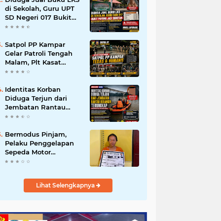
di Sekolah, Guru UPT
SD Negeri 017 Bukit
Payung Jadi Sorotan,
Disdikpora Kampar
Tegaskan Tidak
Satpol PP Kampar
Pernah Beri Izin
Gelar Patroli Tengah
Malam, Plt Kasat
Turun Langsung
Tertibkan Kawasan
Publik dan Warung
Identitas Korban
Karaoke
Diduga Terjun dari
Jembatan Rantau
Berangin Terungkap,
Tim Gabungan Terus
Sisir Sungai Kampar
Bermodus Pinjam,
Pelaku Penggelapan
Sepeda Motor
Ditangkap Polsek
Tapung
Lihat Selengkapnya