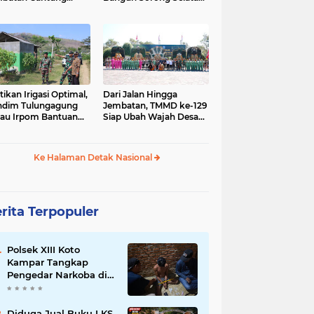
gai Afia Terus
Dimulai dari Kampung
lanjut
Sesor
tikan Irigasi Optimal,
Dari Jalan Hingga
ndim Tulungagung
Jembatan, TMMD ke-129
jau Irpom Bantuan
Siap Ubah Wajah Desa
rad di Desa Tamban
Bulu Lor di Ponorogo
Ke Halaman Detak Nasional
rita Terpopuler
Polsek XIII Koto
Kampar Tangkap
Pengedar Narkoba di
Desa Gunung Bungsu
Diduga Jual Buku LKS