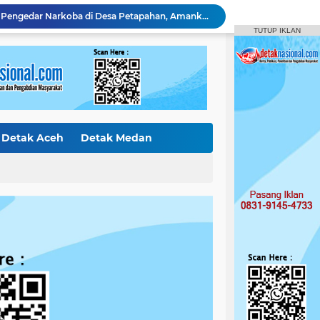
Polsek Tapung Tangkap Pengedar Narkoba di Desa Petapahan, Amankan 11.30 Gram sabu-sabu
TUTUP IKLAN
Polres Kampar Serahkan Jembatan Merah Putih Presisi Hasil Renovasi ke Warga Pulau Jambu Kuok
Pelaku Pencurian di Kantor Balai Penyuluhan
Curi Mobil Daihatsu dan Handphone, Pelaku di Tangkap Polsek Perhentian Raja
Polsek Tapung Tindak Lanjuti Laporan Masyarakat Terkait Penambangan Ilegal di Desa Bencah Kelubi
Identitas Korban Diduga Terjun dari Jembatan Rantau Berangin Terungkap, Tim Gabungan Terus Sisir Sungai Kampar
Diduga Jual Buku LKS di Sekolah, Guru UPT SD Negeri 017 Bukit Payung Jadi Sorotan, Disdikpora Kampar Tegaskan Tidak Pernah Beri Izin
Bermodus Pinjam, Pelaku Penggelapan Sepeda Motor Ditangkap Polsek Tapung
Detak Aceh
Detak Medan
Polsek XIII Koto Kampar Tangkap Pengedar Narkoba di Desa Gunung Bungsu
ak Internasiona
Detak Sumbar
Amankan 1,95 Gram Sabu dan 2 Butir Ekstasi, Polsek Kampar Kiri Hilir Tangkap Pengedar Usia 26 Tahun