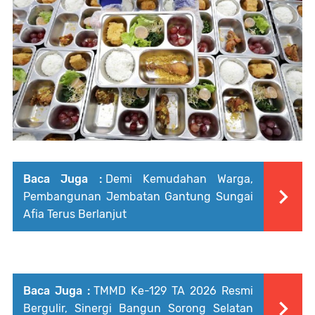
Baca Juga :
Demi Kemudahan Warga,
Pembangunan Jembatan Gantung Sungai
Afia Terus Berlanjut
Baca Juga :
TMMD Ke-129 TA 2026 Resmi
Bergulir, Sinergi Bangun Sorong Selatan