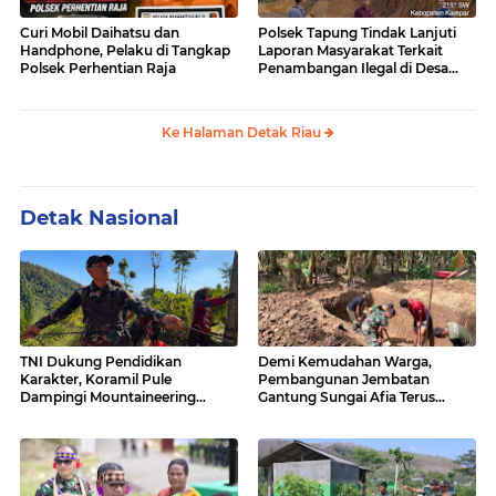
Curi Mobil Daihatsu dan
Polsek Tapung Tindak Lanjuti
Handphone, Pelaku di Tangkap
Laporan Masyarakat Terkait
Polsek Perhentian Raja
Penambangan Ilegal di Desa
Bencah Kelubi
Ke Halaman Detak Riau
Detak Nasional
TNI Dukung Pendidikan
Demi Kemudahan Warga,
Karakter, Koramil Pule
Pembangunan Jembatan
Dampingi Mountaineering
Gantung Sungai Afia Terus
MOGD SMAN 1 Pule
Berlanjut