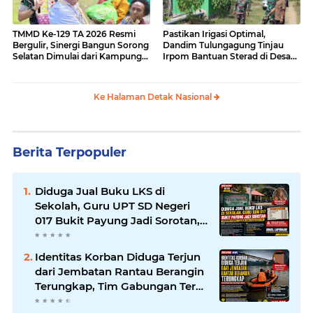
TMMD Ke-129 TA 2026 Resmi
Pastikan Irigasi Optimal,
Bergulir, Sinergi Bangun Sorong
Dandim Tulungagung Tinjau
Selatan Dimulai dari Kampung
Irpom Bantuan Sterad di Desa
Sesor
Tamban
Ke Halaman Detak Nasional
Berita Terpopuler
Diduga Jual Buku LKS di
Sekolah, Guru UPT SD Negeri
017 Bukit Payung Jadi Sorotan,
Disdikpora Kampar Tegaskan
Tidak Pernah Beri Izin
Identitas Korban Diduga Terjun
dari Jembatan Rantau Berangin
Terungkap, Tim Gabungan Terus
Sisir Sungai Kampar