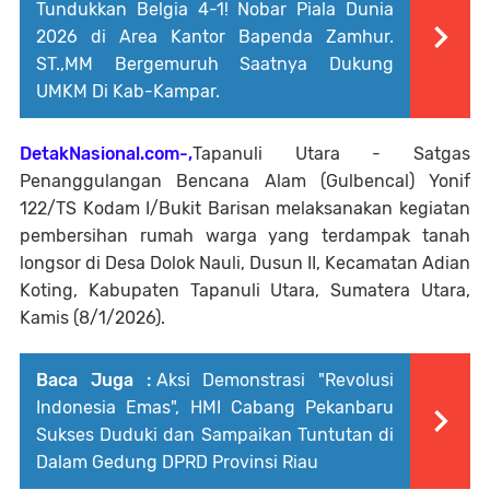
Tundukkan Belgia 4-1! Nobar Piala Dunia
2026 di Area Kantor Bapenda Zamhur.
ST.,MM Bergemuruh Saatnya Dukung
UMKM Di Kab-Kampar.
DetakNasional.com-,
Tapanuli Utara - Satgas
Penanggulangan Bencana Alam (Gulbencal) Yonif
122/TS Kodam I/Bukit Barisan melaksanakan kegiatan
pembersihan rumah warga yang terdampak tanah
longsor di Desa Dolok Nauli, Dusun II, Kecamatan Adian
Koting, Kabupaten Tapanuli Utara, Sumatera Utara,
Kamis (8/1/2026).
Baca Juga :
Aksi Demonstrasi "Revolusi
Indonesia Emas", HMI Cabang Pekanbaru
Sukses Duduki dan Sampaikan Tuntutan di
Dalam Gedung DPRD Provinsi Riau