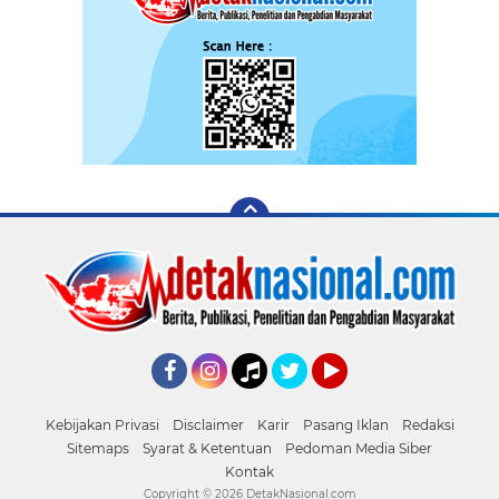
Facebook
Instagram
Tiktok
Twitter
YouTube
Kebijakan Privasi
Disclaimer
Karir
Pasang Iklan
Redaksi
Sitemaps
Syarat & Ketentuan
Pedoman Media Siber
Kontak
Copyright ©
2026 DetakNasional.com