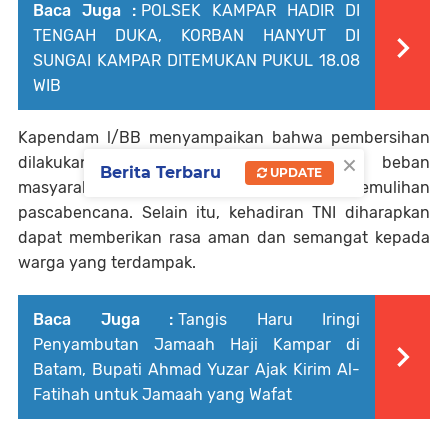
Baca Juga :
POLSEK KAMPAR HADIR DI
TENGAH DUKA, KORBAN HANYUT DI
SUNGAI KAMPAR DITEMUKAN PUKUL 18.08
WIB
Kapendam l/BB menyampaikan bahwa pembersihan
×
dilakukan guna membantu meringankan beban
Berita Terbaru
UPDATE
masyarakat serta mempercepat pemulihan
pascabencana. Selain itu, kehadiran TNI diharapkan
dapat memberikan rasa aman dan semangat kepada
warga yang terdampak.
Baca Juga :
Tangis Haru Iringi
Penyambutan Jamaah Haji Kampar di
Batam, Bupati Ahmad Yuzar Ajak Kirim Al-
Fatihah untuk Jamaah yang Wafat