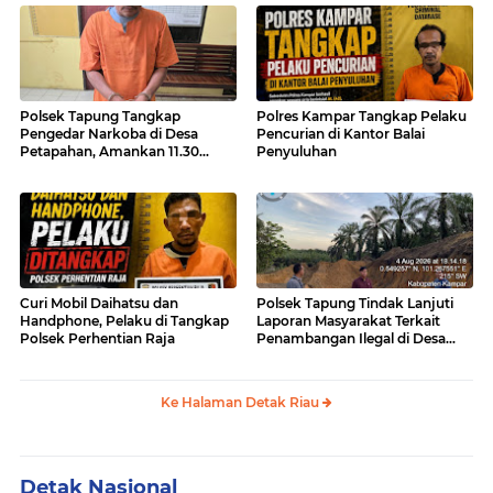
Polsek Tapung Tangkap
Polres Kampar Tangkap Pelaku
Pengedar Narkoba di Desa
Pencurian di Kantor Balai
Petapahan, Amankan 11.30
Penyuluhan
Gram sabu-sabu
Curi Mobil Daihatsu dan
Polsek Tapung Tindak Lanjuti
Handphone, Pelaku di Tangkap
Laporan Masyarakat Terkait
Polsek Perhentian Raja
Penambangan Ilegal di Desa
Bencah Kelubi
Ke Halaman Detak Riau
Detak Nasional