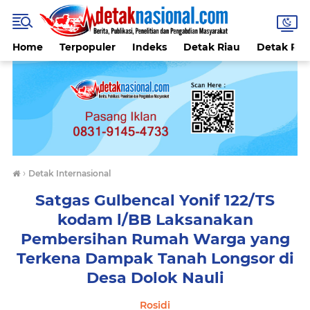
Home
Terpopuler
Indeks
Detak Riau
Detak Reli
›
Detak Internasional
Satgas Gulbencal Yonif 122/TS
kodam l/BB Laksanakan
Pembersihan Rumah Warga yang
Terkena Dampak Tanah Longsor di
Desa Dolok Nauli
Rosidi