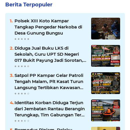
Berita Terpopuler
Polsek XIII Koto Kampar
Tangkap Pengedar Narkoba di
Desa Gunung Bungsu
Diduga Jual Buku LKS di
Sekolah, Guru UPT SD Negeri
017 Bukit Payung Jadi Sorotan,
Disdikpora Kampar Tegaskan
Tidak Pernah Beri Izin
Satpol PP Kampar Gelar Patroli
Tengah Malam, Plt Kasat Turun
Langsung Tertibkan Kawasan
Publik dan Warung Karaoke
Identitas Korban Diduga Terjun
dari Jembatan Rantau Berangin
Terungkap, Tim Gabungan Terus
Sisir Sungai Kampar
Bermodus Pinjam, Pelaku