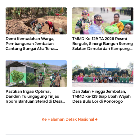
Demi Kemudahan Warga,
TMMD Ke-129 TA 2026 Resmi
Pembangunan Jembatan
Bergulir, Sinergi Bangun Sorong
Gantung Sungai Afia Terus
Selatan Dimulai dari Kampung
Berlanjut
Sesor
Pastikan Irigasi Optimal,
Dari Jalan Hingga Jembatan,
Dandim Tulungagung Tinjau
TMMD ke-129 Siap Ubah Wajah
Irpom Bantuan Sterad di Desa
Desa Bulu Lor di Ponorogo
Tamban
Ke Halaman Detak Nasional