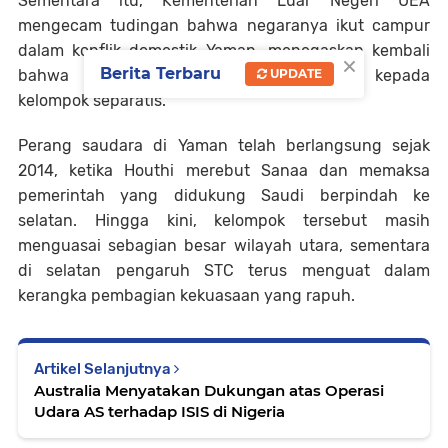
Sementara itu, Kementerian Luar Negeri UEA
mengecam tudingan bahwa negaranya ikut campur
dalam konflik domestik Yaman, menegaskan kembali
×
Berita Terbaru
UPDATE
bahwa pihaknya tidak memasok senjata kepada
kelompok separatis.
Perang saudara di Yaman telah berlangsung sejak
2014, ketika Houthi merebut Sanaa dan memaksa
pemerintah yang didukung Saudi berpindah ke
selatan. Hingga kini, kelompok tersebut masih
menguasai sebagian besar wilayah utara, sementara
di selatan pengaruh STC terus menguat dalam
kerangka pembagian kekuasaan yang rapuh.
Artikel Selanjutnya
Australia Menyatakan Dukungan atas Operasi
Udara AS terhadap ISIS di Nigeria