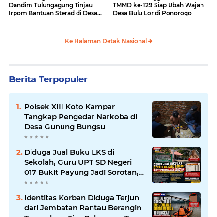
Dandim Tulungagung Tinjau
TMMD ke-129 Siap Ubah Wajah
Irpom Bantuan Sterad di Desa
Desa Bulu Lor di Ponorogo
Tamban
Ke Halaman Detak Nasional
Berita Terpopuler
Polsek XIII Koto Kampar
Tangkap Pengedar Narkoba di
Desa Gunung Bungsu
Diduga Jual Buku LKS di
Sekolah, Guru UPT SD Negeri
017 Bukit Payung Jadi Sorotan,
Disdikpora Kampar Tegaskan
Tidak Pernah Beri Izin
Identitas Korban Diduga Terjun
dari Jembatan Rantau Berangin