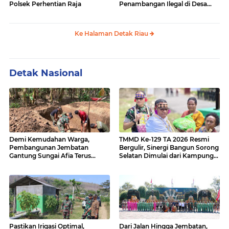
Polsek Perhentian Raja
Penambangan Ilegal di Desa
Bencah Kelubi
Ke Halaman Detak Riau
Detak Nasional
Demi Kemudahan Warga,
TMMD Ke-129 TA 2026 Resmi
Pembangunan Jembatan
Bergulir, Sinergi Bangun Sorong
Gantung Sungai Afia Terus
Selatan Dimulai dari Kampung
Berlanjut
Sesor
Pastikan Irigasi Optimal,
Dari Jalan Hingga Jembatan,