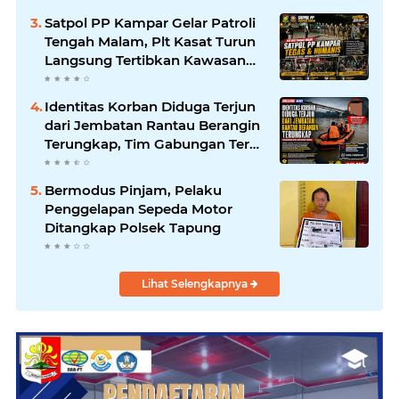
Tidak Pernah Beri Izin
Satpol PP Kampar Gelar Patroli
Tengah Malam, Plt Kasat Turun
Langsung Tertibkan Kawasan
Publik dan Warung Karaoke
Identitas Korban Diduga Terjun
dari Jembatan Rantau Berangin
Terungkap, Tim Gabungan Terus
Sisir Sungai Kampar
Bermodus Pinjam, Pelaku
Penggelapan Sepeda Motor
Ditangkap Polsek Tapung
Lihat Selengkapnya