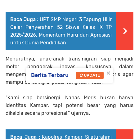
Baca Juga :
UPT SMP Negeri 3 Tapung Hilir
Gelar Penyerahan 52 Siswa Kelas IX TP
2025/2026, Momentum Haru dan Apresiasi
untuk Dunia Pendidikan
Menurutnya, anak-anak transmigran siap menjadi
motor penggerak inovasi, khususnya dalam
×
mengembangkan produk turunan Nanas Moris agar
Berita Terbaru
UPDATE
mampu bersaing di pasar yang lebih luas.
“Kami siap bersinergi. Nanas Moris bukan hanya
identitas Kampar, tapi potensi besar yang harus
dikelola secara profesional,” ujarnya.
Baca Juga :
Kapolres Kampar Silaturahmi