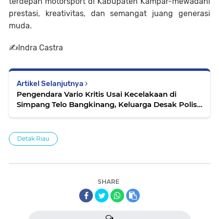
terdepan motorsport di Kabupaten Kampar-mewadahi
prestasi, kreativitas, dan semangat juang generasi
muda.
✍️Indra Castra
Artikel Selanjutnya
Pengendara Vario Kritis Usai Kecelakaan di
Simpang Telo Bangkinang, Keluarga Desak Polisi
Proses Pengemudi Mobil Pick Up Helmis
Detak Riau
SHARE