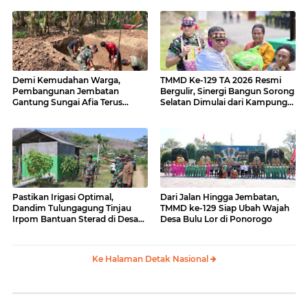
Demi Kemudahan Warga,
TMMD Ke-129 TA 2026 Resmi
Pembangunan Jembatan
Bergulir, Sinergi Bangun Sorong
Gantung Sungai Afia Terus
Selatan Dimulai dari Kampung
Berlanjut
Sesor
Pastikan Irigasi Optimal,
Dari Jalan Hingga Jembatan,
Dandim Tulungagung Tinjau
TMMD ke-129 Siap Ubah Wajah
Irpom Bantuan Sterad di Desa
Desa Bulu Lor di Ponorogo
Tamban
Ke Halaman Detak Nasional