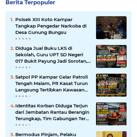
Berita Terpopuler
Polsek XIII Koto Kampar
Tangkap Pengedar Narkoba di
Desa Gunung Bungsu
Diduga Jual Buku LKS di
Sekolah, Guru UPT SD Negeri
017 Bukit Payung Jadi Sorotan,
Disdikpora Kampar Tegaskan
Tidak Pernah Beri Izin
Satpol PP Kampar Gelar Patroli
Tengah Malam, Plt Kasat Turun
Langsung Tertibkan Kawasan
Publik dan Warung Karaoke
Identitas Korban Diduga Terjun
dari Jembatan Rantau Berangin
Terungkap, Tim Gabungan Terus
Sisir Sungai Kampar
Bermodus Pinjam, Pelaku