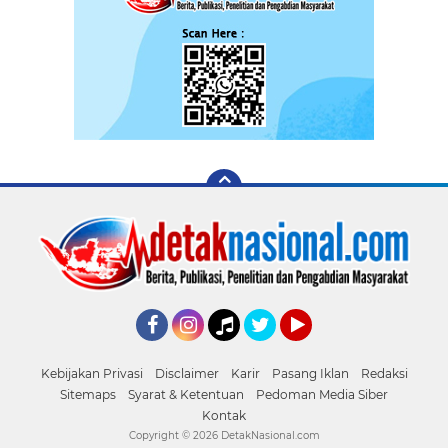
Facebook
Instagram
Tiktok
Twitter
YouTube
Kebijakan Privasi
Disclaimer
Karir
Pasang Iklan
Redaksi
Sitemaps
Syarat & Ketentuan
Pedoman Media Siber
Kontak
Copyright ©
2026 DetakNasional.com