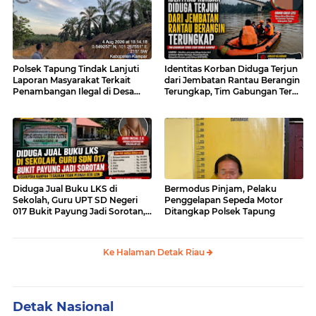
Polsek Tapung Tindak Lanjuti
Identitas Korban Diduga Terjun
Laporan Masyarakat Terkait
dari Jembatan Rantau Berangin
Penambangan Ilegal di Desa
Terungkap, Tim Gabungan Terus
Bencah Kelubi
Sisir Sungai Kampar
Diduga Jual Buku LKS di
Bermodus Pinjam, Pelaku
Sekolah, Guru UPT SD Negeri
Penggelapan Sepeda Motor
017 Bukit Payung Jadi Sorotan,
Ditangkap Polsek Tapung
Disdikpora Kampar Tegaskan
Tidak Pernah Beri Izin
Ke Halaman Detak Riau
Detak Nasional