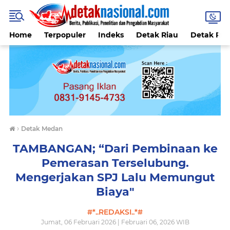
Home
Terpopuler
Indeks
Detak Riau
Detak Reli
›
Detak Medan
TAMBANGAN; “Dari Pembinaan ke
Pemerasan Terselubung.
Mengerjakan SPJ Lalu Memungut
Biaya"
#*..REDAKSI..*#
Jumat, 06 Februari 2026 | Februari 06, 2026 WIB