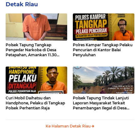
Detak Riau
Polsek Tapung Tangkap
Polres Kampar Tangkap Pelaku
Pengedar Narkoba di Desa
Pencurian di Kantor Balai
Petapahan, Amankan 11.30
Penyuluhan
Gram sabu-sabu
Curi Mobil Daihatsu dan
Polsek Tapung Tindak Lanjuti
Handphone, Pelaku di Tangkap
Laporan Masyarakat Terkait
Polsek Perhentian Raja
Penambangan Ilegal di Desa
Bencah Kelubi
Ke Halaman Detak Riau