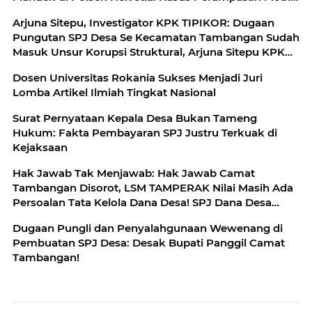
Bergulir Setahun Tanpa Tersangka!
Arjuna Sitepu, Investigator KPK TIPIKOR: Dugaan
Pungutan SPJ Desa Se Kecamatan Tambangan Sudah
Masuk Unsur Korupsi Struktural, Arjuna Sitepu KPK
TIPIKOR: Pembayaran Jasa SPJ Desa Adalah Bentuk
Dosen Universitas Rokania Sukses Menjadi Juri
Pemaksaan Jabatan
Lomba Artikel Ilmiah Tingkat Nasional
Surat Pernyataan Kepala Desa Bukan Tameng
Hukum: Fakta Pembayaran SPJ Justru Terkuak di
Kejaksaan
Hak Jawab Tak Menjawab: Hak Jawab Camat
Tambangan Disorot, LSM TAMPERAK Nilai Masih Ada
Persoalan Tata Kelola Dana Desa! SPJ Dana Desa
Kecamatan Tambangan Jadi Sorotan: LSM Ungkap
Dugaan Pungli dan Penyalahgunaan Wewenang di
Dugaan Anomali Administrasi, Camat Berikan
Pembuatan SPJ Desa: Desak Bupati Panggil Camat
Klarifikasi
Tambangan!