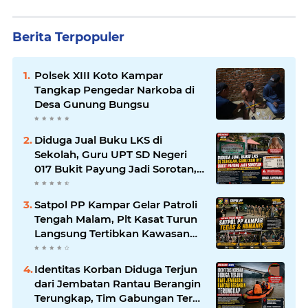
Berita Terpopuler
Polsek XIII Koto Kampar
Tangkap Pengedar Narkoba di
Desa Gunung Bungsu
Diduga Jual Buku LKS di
Sekolah, Guru UPT SD Negeri
017 Bukit Payung Jadi Sorotan,
Disdikpora Kampar Tegaskan
Tidak Pernah Beri Izin
Satpol PP Kampar Gelar Patroli
Tengah Malam, Plt Kasat Turun
Langsung Tertibkan Kawasan
Publik dan Warung Karaoke
Identitas Korban Diduga Terjun
dari Jembatan Rantau Berangin
Terungkap, Tim Gabungan Terus