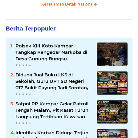
Ke Halaman Detak Nasional
Berita Terpopuler
Polsek XIII Koto Kampar
Tangkap Pengedar Narkoba di
Desa Gunung Bungsu
Diduga Jual Buku LKS di
Sekolah, Guru UPT SD Negeri
017 Bukit Payung Jadi Sorotan,
Disdikpora Kampar Tegaskan
Tidak Pernah Beri Izin
Satpol PP Kampar Gelar Patroli
Tengah Malam, Plt Kasat Turun
Langsung Tertibkan Kawasan
Publik dan Warung Karaoke
Identitas Korban Diduga Terjun