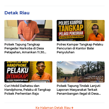
Detak Riau
Polsek Tapung Tangkap
Polres Kampar Tangkap Pelaku
Pengedar Narkoba di Desa
Pencurian di Kantor Balai
Petapahan, Amankan 11.30
Penyuluhan
Gram sabu-sabu
Curi Mobil Daihatsu dan
Polsek Tapung Tindak Lanjuti
Handphone, Pelaku di Tangkap
Laporan Masyarakat Terkait
Polsek Perhentian Raja
Penambangan Ilegal di Desa
Bencah Kelubi
Ke Halaman Detak Riau