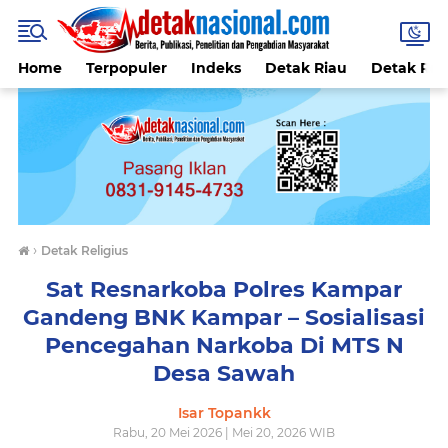
Home
Terpopuler
Indeks
Detak Riau
Detak Reli
›
Detak Religius
Sat Resnarkoba Polres Kampar
Gandeng BNK Kampar – Sosialisasi
Pencegahan Narkoba Di MTS N
Desa Sawah
Isar Topankk
Rabu, 20 Mei 2026 | Mei 20, 2026 WIB