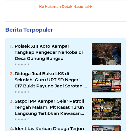
Ke Halaman Detak Nasional
Berita Terpopuler
Polsek XIII Koto Kampar
Tangkap Pengedar Narkoba di
Desa Gunung Bungsu
Diduga Jual Buku LKS di
Sekolah, Guru UPT SD Negeri
017 Bukit Payung Jadi Sorotan,
Disdikpora Kampar Tegaskan
Tidak Pernah Beri Izin
Satpol PP Kampar Gelar Patroli
Tengah Malam, Plt Kasat Turun
Langsung Tertibkan Kawasan
Publik dan Warung Karaoke
Identitas Korban Diduga Terjun