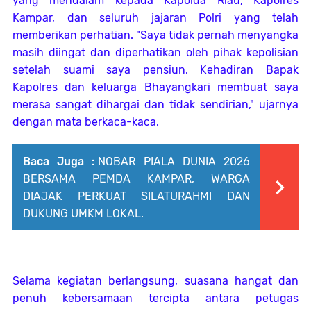
yang mendalam kepada Kapolda Riau, Kapolres
Kampar, dan seluruh jajaran Polri yang telah
memberikan perhatian. "Saya tidak pernah menyangka
masih diingat dan diperhatikan oleh pihak kepolisian
setelah suami saya pensiun. Kehadiran Bapak
Kapolres dan keluarga Bhayangkari membuat saya
merasa sangat dihargai dan tidak sendirian," ujarnya
dengan mata berkaca-kaca.
Baca Juga :
NOBAR PIALA DUNIA 2026
BERSAMA PEMDA KAMPAR, WARGA
DIAJAK PERKUAT SILATURAHMI DAN
DUKUNG UMKM LOKAL.
Selama kegiatan berlangsung, suasana hangat dan
penuh kebersamaan tercipta antara petugas