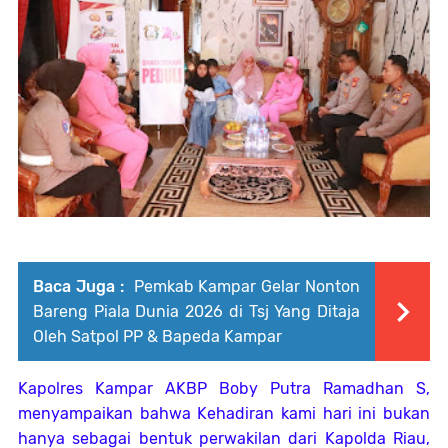
Baca Juga :
Pemkab Kampar Gelar Nonton
Bareng Piala Dunia 2026 di Tsj Yang Ditaja
Oleh Satpol PP & Bapeda Kampar
Kapolres Kampar AKBP Boby Putra Ramadhan S,
menyampaikan bahwa Kehadiran kami hari ini bukan
hanya sebagai bentuk perwakilan dari Kapolda Riau,