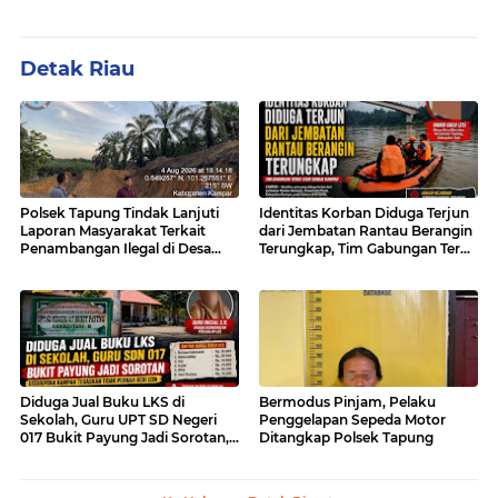
Detak Riau
Polsek Tapung Tindak Lanjuti
Identitas Korban Diduga Terjun
Laporan Masyarakat Terkait
dari Jembatan Rantau Berangin
Penambangan Ilegal di Desa
Terungkap, Tim Gabungan Terus
Bencah Kelubi
Sisir Sungai Kampar
Diduga Jual Buku LKS di
Bermodus Pinjam, Pelaku
Sekolah, Guru UPT SD Negeri
Penggelapan Sepeda Motor
017 Bukit Payung Jadi Sorotan,
Ditangkap Polsek Tapung
Disdikpora Kampar Tegaskan
Tidak Pernah Beri Izin