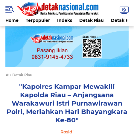
Home
Terpopuler
Indeks
Detak Riau
Detak Reli
›
Detak Riau
"Kapolres Kampar Mewakili
Kapolda Riau – Anjangsana
Warakawuri Istri Purnawirawan
Polri, Meriahkan Hari Bhayangkara
Ke-80"
Rosidi