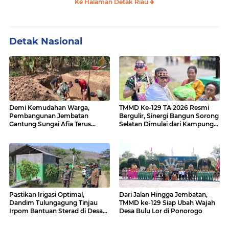
Ke Halaman Detak Riau
Detak Nasional
Demi Kemudahan Warga,
TMMD Ke-129 TA 2026 Resmi
Pembangunan Jembatan
Bergulir, Sinergi Bangun Sorong
Gantung Sungai Afia Terus
Selatan Dimulai dari Kampung
Berlanjut
Sesor
Pastikan Irigasi Optimal,
Dari Jalan Hingga Jembatan,
Dandim Tulungagung Tinjau
TMMD ke-129 Siap Ubah Wajah
Irpom Bantuan Sterad di Desa
Desa Bulu Lor di Ponorogo
Tamban