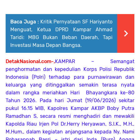
Baca Juga :
Kritik Pernyataan SF Hariyanto
Menguat, Ketua DPRD Kampar Ahmad
Taridi: MBG Bukan Beban Daerah, Tapi
Investasi Masa Depan Bangsa.
DetakNasional.com-,
KAMPAR – Semangat
penghormatan dan kepedulian Korps Polisi Republik
Indonesia (Polri) terhadap para purnawirawan dan
keluarga yang ditinggalkan semakin terasa nyata
dalam rangka meriahkan Hari Bhayangkara ke-80
Tahun 2026. Pada hari Jumat (19/06/2026) sekitar
pukul 16.15 WIB, Kapolres Kampar AKBP Boby Putra
Ramadhan S, secara resmi menghadiri dan mewakili
Kapolda Riau Irjen Pol Dr.Herry Heryawan, S.I.K., M.H.,
M.Hum., dalam kegiatan anjangsana kepada Ny. Nami
Rohasannah Basri – istri dari Ipda (Purn) Angga