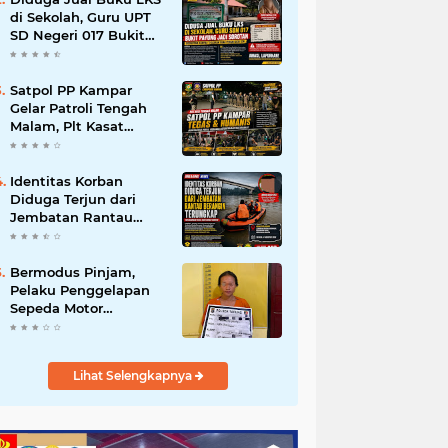
di Sekolah, Guru UPT
SD Negeri 017 Bukit
Payung Jadi Sorotan,
Disdikpora Kampar
Tegaskan Tidak
Satpol PP Kampar
Pernah Beri Izin
Gelar Patroli Tengah
Malam, Plt Kasat
Turun Langsung
Tertibkan Kawasan
Publik dan Warung
Identitas Korban
Karaoke
Diduga Terjun dari
Jembatan Rantau
Berangin Terungkap,
Tim Gabungan Terus
Sisir Sungai Kampar
Bermodus Pinjam,
Pelaku Penggelapan
Sepeda Motor
Ditangkap Polsek
Tapung
Lihat Selengkapnya