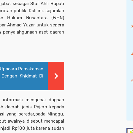
bat sebagai Staf Ahli Bupati
tan publik. Kali ini, sejumlah
an Hukum Nusantara (WHN)
ar Ahmad Yuzar untuk segera
n penyalahgunaan aset daerah
– Upacara Pemakaman
n Dengan Khidmat Di
a informasi mengenai dugaan
ah daerah jenis Pajero kepada
si yang beredar,pada Minggu.
ebut awalnya disebut mencapai
njadi Rp100 juta karena sudah