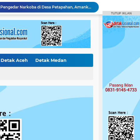
Polsek Tapung Tangkap Pengedar Narkoba di Desa Petapahan, Amankan 11.30 Gram sabu-sabu
Polres Kampar Serahkan Jembatan Merah Putih Presisi Hasil Renovasi ke Warga Pulau Jambu Kuok
TUTUP IKLAN
Pelaku Pencurian di Kantor Balai Penyuluhan
Curi Mobil Daihatsu dan Handphone, Pelaku di Tangkap Polsek Perhentian Raja
Polsek Tapung Tindak Lanjuti Laporan Masyarakat Terkait Penambangan Ilegal di Desa Bencah Kelubi
Identitas Korban Diduga Terjun dari Jembatan Rantau Berangin Terungkap, Tim Gabungan Terus Sisir Sungai Kampar
Diduga Jual Buku LKS di Sekolah, Guru UPT SD Negeri 017 Bukit Payung Jadi Sorotan, Disdikpora Kampar Tegaskan Tidak Pernah Beri Izin
Bermodus Pinjam, Pelaku Penggelapan Sepeda Motor Ditangkap Polsek Tapung
Polsek XIII Koto Kampar Tangkap Pengedar Narkoba di Desa Gunung Bungsu
Detak Aceh
Detak Medan
Amankan 1,95 Gram Sabu dan 2 Butir Ekstasi, Polsek Kampar Kiri Hilir Tangkap Pengedar Usia 26 Tahun
ak Internasiona
Detak Sumbar