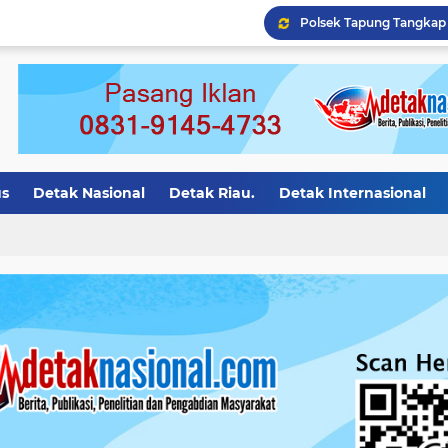
Polres Kampar Tangkap 
us
Detak Nasional
Detak Riau.
Detak Internasional
asional.
Detak Motivasi
detak riau
Detak Bali
Det
ion