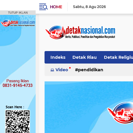
HOME
Sabtu
8 Agu 2026
TUTUP IKLAN
Indeks
Detak Riau
Detak Religi
Pendidikan
Video
pendidikan
Detak Opini
Detak N
Publikasi Ilmiah
Siak
Detak Nas