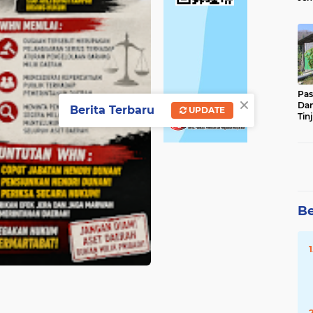
Sun
Ber
Pas
×
Da
Berita Terbaru
UPDATE
Tin
Ste
Be