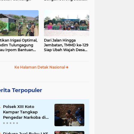
gai Afia Terus
Dimulai dari Kampung
lanjut
Sesor
tikan Irigasi Optimal,
Dari Jalan Hingga
ndim Tulungagung
Jembatan, TMMD ke-129
jau Irpom Bantuan
Siap Ubah Wajah Desa
rad di Desa Tamban
Bulu Lor di Ponorogo
Ke Halaman Detak Nasional
rita Terpopuler
Polsek XIII Koto
Kampar Tangkap
Pengedar Narkoba di
Desa Gunung Bungsu
Diduga Jual Buku LKS