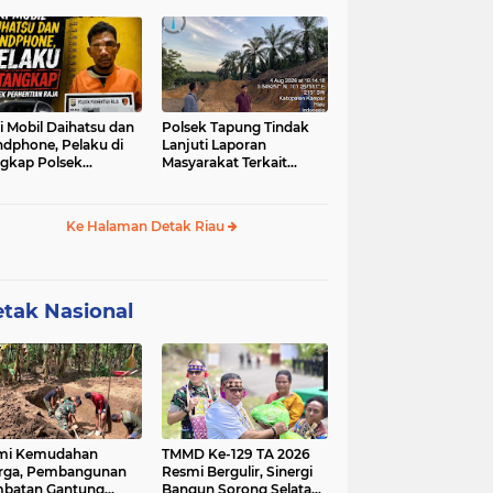
u-sabu
i Mobil Daihatsu dan
Polsek Tapung Tindak
dphone, Pelaku di
Lanjuti Laporan
gkap Polsek
Masyarakat Terkait
hentian Raja
Penambangan Ilegal di
Desa Bencah Kelubi
Ke Halaman Detak Riau
tak Nasional
mi Kemudahan
TMMD Ke-129 TA 2026
rga, Pembangunan
Resmi Bergulir, Sinergi
batan Gantung
Bangun Sorong Selatan