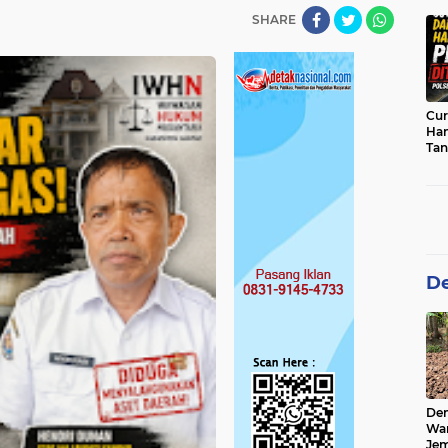
sab
SHARE
Cur
Han
Tan
Per
De
De
Wa
Jem