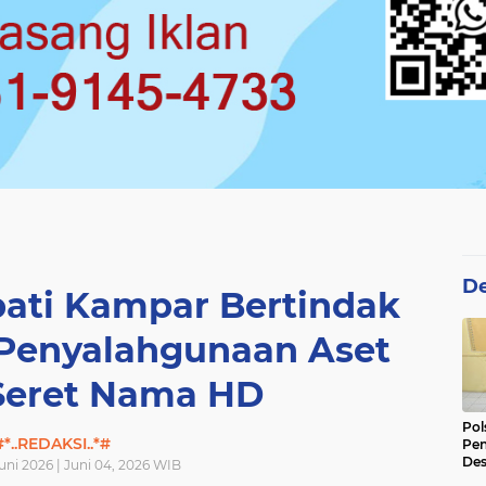
De
ti Kampar Bertindak
 Penyalahgunaan Aset
Seret Nama HD
Pol
#*..REDAKSI..*#
Pen
Des
uni 2026 | Juni 04, 2026 WIB
Ama