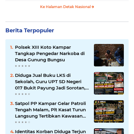
Ke Halaman Detak Nasional
Berita Terpopuler
Polsek XIII Koto Kampar
Tangkap Pengedar Narkoba di
Desa Gunung Bungsu
Diduga Jual Buku LKS di
Sekolah, Guru UPT SD Negeri
017 Bukit Payung Jadi Sorotan,
Disdikpora Kampar Tegaskan
Tidak Pernah Beri Izin
Satpol PP Kampar Gelar Patroli
Tengah Malam, Plt Kasat Turun
Langsung Tertibkan Kawasan
Publik dan Warung Karaoke
Identitas Korban Diduga Terjun