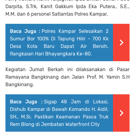
Darpita, S.Trk, Kanit Gakkum Ipda Eka Putera., S.E.,
M.M, dan 6 personel Satlantas Polres Kampar.
Baca Juga :
Polres Kampar Selesaikan 2
Sumur Bor 100% Di Tapung Hilir – 700 Kk
Desa Kota Baru Dapat Air Bersih,
Rangkaian Hari Bhayangkara Ke-80.
Kegiatan Jumat Berkah ini dilaksanakan di Pasar
Ramayana Bangkinang dan Jalan Prof. M. Yamin S.H
Bangkinang.
Baca Juga :
Sigap 48 Jam di Lokasi,
Dishub Kampar di Bawah Komando H. Aidil,
SH., M.Si. Pastikan Keamanan Pasca Truk
Rem Blong di Jembatan Waterfront City