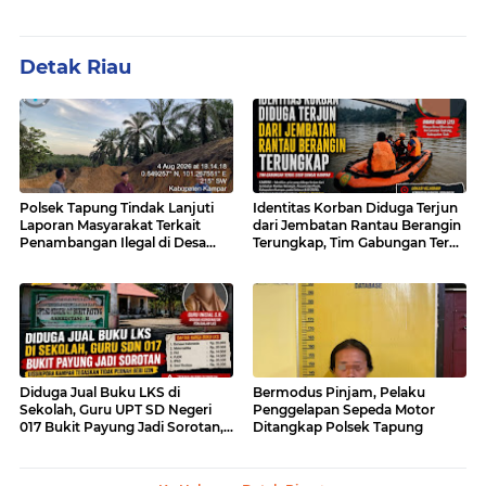
Detak Riau
Polsek Tapung Tindak Lanjuti
Identitas Korban Diduga Terjun
Laporan Masyarakat Terkait
dari Jembatan Rantau Berangin
Penambangan Ilegal di Desa
Terungkap, Tim Gabungan Terus
Bencah Kelubi
Sisir Sungai Kampar
Diduga Jual Buku LKS di
Bermodus Pinjam, Pelaku
Sekolah, Guru UPT SD Negeri
Penggelapan Sepeda Motor
017 Bukit Payung Jadi Sorotan,
Ditangkap Polsek Tapung
Disdikpora Kampar Tegaskan
Tidak Pernah Beri Izin