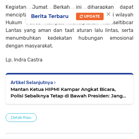
Kegiatan Jumat Berkah ini diharapkan dapat
×
menciptakan situasi kamtibmas yang aman di wilayah
Berita Terbaru
UPDATE
Hukum Polres Kampar, menciptakan Kamseltibcar
Lantas yang aman dan taat aturan lalu lintas, serta
menumbuhkan kedekatan hubungan emosional
dengan masyarakat.
Lp. Indra Castra
Artikel Selanjutnya
Mantan Ketua HIPMI Kampar Angkat Bicara,
Polisi Sebaiknya Tetap di Bawah Presiden: Jangan
Gusur Rumah yang Sudah Dihuni Reformasi.
Detak Riau