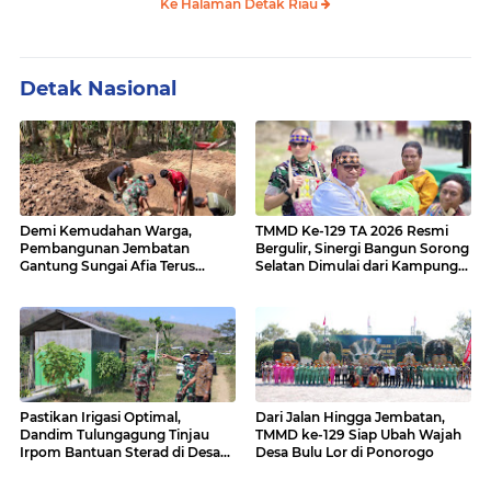
Ke Halaman Detak Riau
Detak Nasional
Demi Kemudahan Warga,
TMMD Ke-129 TA 2026 Resmi
Pembangunan Jembatan
Bergulir, Sinergi Bangun Sorong
Gantung Sungai Afia Terus
Selatan Dimulai dari Kampung
Berlanjut
Sesor
Pastikan Irigasi Optimal,
Dari Jalan Hingga Jembatan,
Dandim Tulungagung Tinjau
TMMD ke-129 Siap Ubah Wajah
Irpom Bantuan Sterad di Desa
Desa Bulu Lor di Ponorogo
Tamban