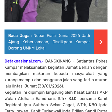
Baca Juga :
Nobar Piala Dunia 2026 Jadi
Ajang Kebersamaan, Disdikpora Kampar
Dorong UMKM Lokal
Detaknasional.com,-
BANGKINANG - Satlantas Polres
Kampar melaksanakan kegiatan Jumat Berkah dengan
membagikan makanan kepada masyarakat yang
kurang mampu dan pengguna jalan yang tertib aturan
lalu lintas, Jumat (30/01/2026).
Kegiatan ini dipimpin langsung oleh Kasat Lantas AKP
Wulan Afdhalia Ramdhani, S.Trk.,S.I.K, bersama Kanit
Regident Iptu Sulthon Sekar Jagat, S.Trk, KBO Ipda
Ferry Irawan, Kanit Turjagwali Ipda Brilian Sendi Putra