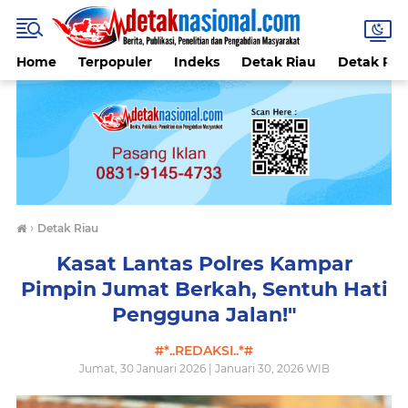
Home
Terpopuler
Indeks
Detak Riau
Detak Reli
›
Detak Riau
Kasat Lantas Polres Kampar
Pimpin Jumat Berkah, Sentuh Hati
Pengguna Jalan!"
#*..REDAKSI..*#
Jumat, 30 Januari 2026 | Januari 30, 2026 WIB